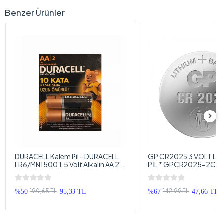
Benzer Ürünler
DURACELL Kalem Pil - DURACELL
GP CR2025 3 VOLT Lİ
LR6/MN1500 1.5 Volt Alkalin AA 2'LI
PİL * GPCR2025-2C
Kalem Pil
Pil
190,65 TL
142,99 TL
%50
95,33 TL
%67
47,66 TL