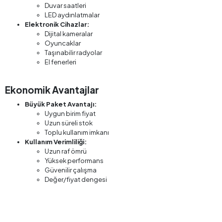
Duvar saatleri
LED aydınlatmalar
Elektronik Cihazlar:
Dijital kameralar
Oyuncaklar
Taşınabilir radyolar
El fenerleri
Ekonomik Avantajlar
Büyük Paket Avantajı:
Uygun birim fiyat
Uzun süreli stok
Toplu kullanım imkanı
Kullanım Verimliliği:
Uzun raf ömrü
Yüksek performans
Güvenilir çalışma
Değer/fiyat dengesi