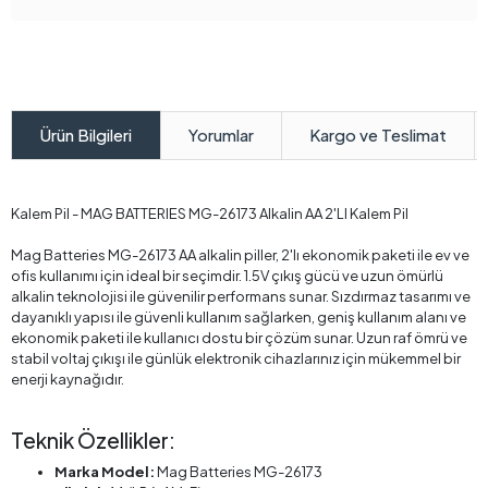
Yorumlar
Kargo ve Teslimat
Ürün Bilgileri
Kalem Pil - MAG BATTERIES MG-26173 Alkalin AA 2'LI Kalem Pil
Mag Batteries MG-26173 AA alkalin piller, 2'lı ekonomik paketi ile ev ve
ofis kullanımı için ideal bir seçimdir. 1.5V çıkış gücü ve uzun ömürlü
alkalin teknolojisi ile güvenilir performans sunar. Sızdırmaz tasarımı ve
dayanıklı yapısı ile güvenli kullanım sağlarken, geniş kullanım alanı ve
ekonomik paketi ile kullanıcı dostu bir çözüm sunar. Uzun raf ömrü ve
stabil voltaj çıkışı ile günlük elektronik cihazlarınız için mükemmel bir
enerji kaynağıdır.
Teknik Özellikler:
Marka Model:
Mag Batteries MG-26173