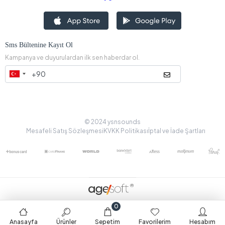
Sms Bültenine Kayıt Ol
Kampanya ve duyurulardan ilk sen haberdar ol.
© 2024 ysnsounds
Mesafeli Satış Sözleşmesi
KVKK Politikası
İptal ve İade Şartları
0
Anasayfa
Ürünler
Sepetim
Favorilerim
Hesabım