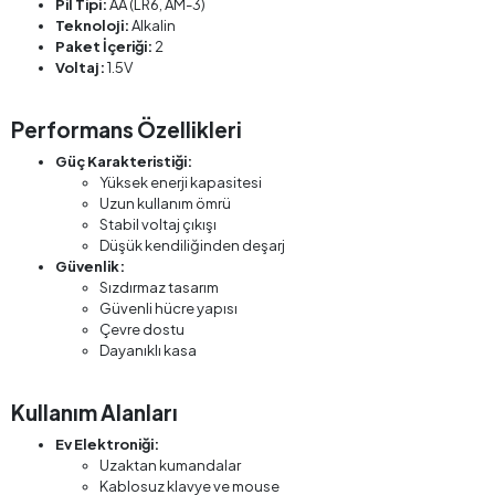
Pil Tipi:
AA (LR6, AM-3)
Teknoloji:
Alkalin
Paket İçeriği:
2
Voltaj:
1.5V
Performans Özellikleri
Güç Karakteristiği:
Yüksek enerji kapasitesi
Uzun kullanım ömrü
Stabil voltaj çıkışı
Düşük kendiliğinden deşarj
Güvenlik:
Sızdırmaz tasarım
Güvenli hücre yapısı
Çevre dostu
Dayanıklı kasa
Kullanım Alanları
Ev Elektroniği:
Uzaktan kumandalar
Kablosuz klavye ve mouse