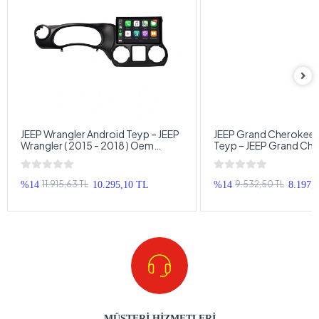
JEEP Wrangler Android Teyp – JEEP
JEEP Grand Cherokee 
Wrangler ( 2015 - 2018 ) Oem
Teyp – JEEP Grand Che
Android Multimedya – JEEP
1999 - 2005 ) Oem An
Wrangler Android Double Teyp
Multimedya – JEEP Gr
Cherokee Android Dou
11.915,63 TL
9.532,50 TL
%14
10.295,10 TL
%14
8.197,
MÜŞTERİ HİZMETLERİ