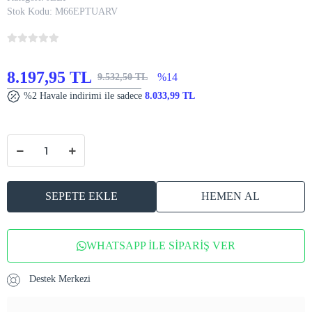
Stok Kodu:
M66EPTUARV
8.197,95 TL
%14
9.532,50 TL
%2 Havale indirimi ile sadece
8.033,99 TL
SEPETE EKLE
HEMEN AL
WHATSAPP İLE SİPARİŞ VER
Destek Merkezi