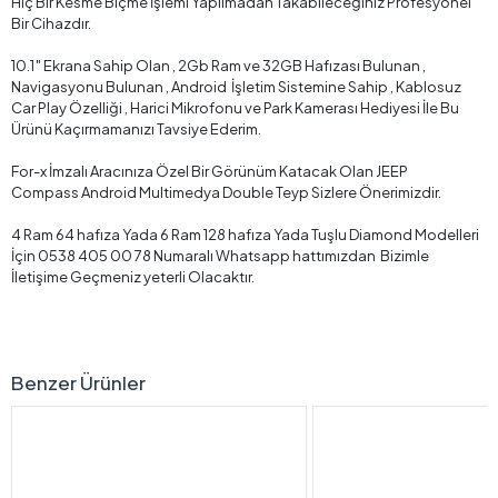
Hiç Bir Kesme Biçme İşlemi Yapılmadan Takabileceğiniz Profesyonel
Bir Cihazdır.
10.1″ Ekrana Sahip Olan , 2Gb Ram ve 32GB Hafızası Bulunan ,
Navigasyonu Bulunan , Android İşletim Sistemine Sahip , Kablosuz
Car Play Özelliği , Harici Mikrofonu ve Park Kamerası Hediyesi İle Bu
Ürünü Kaçırmamanızı Tavsiye Ederim.
For-x İmzalı Aracınıza Özel Bir Görünüm Katacak Olan JEEP
Compass Android Multimedya Double Teyp Sizlere Önerimizdir.
4 Ram 64 hafıza Yada 6 Ram 128 hafıza Yada Tuşlu Diamond Modelleri
İçin 0538 405 00 78 Numaralı Whatsapp hattımızdan Bizimle
İletişime Geçmeniz yeterli Olacaktır.
Benzer Ürünler