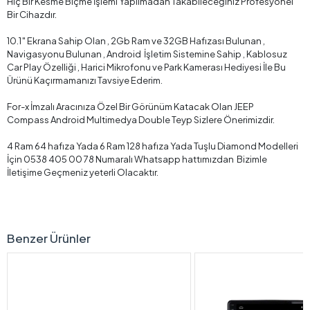
Hiç Bir Kesme Biçme İşlemi Yapılmadan Takabileceğiniz Profesyonel
Bir Cihazdır.
10.1″ Ekrana Sahip Olan , 2Gb Ram ve 32GB Hafızası Bulunan ,
Navigasyonu Bulunan , Android İşletim Sistemine Sahip , Kablosuz
Car Play Özelliği , Harici Mikrofonu ve Park Kamerası Hediyesi İle Bu
Ürünü Kaçırmamanızı Tavsiye Ederim.
For-x İmzalı Aracınıza Özel Bir Görünüm Katacak Olan JEEP
Compass Android Multimedya Double Teyp Sizlere Önerimizdir.
4 Ram 64 hafıza Yada 6 Ram 128 hafıza Yada Tuşlu Diamond Modelleri
İçin 0538 405 00 78 Numaralı Whatsapp hattımızdan Bizimle
İletişime Geçmeniz yeterli Olacaktır.
Benzer Ürünler