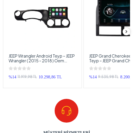
JEEP Wrangler Android Teyp – JEEP
JEEP Grand Cherokee 
Wrangler ( 2015 - 2018 ) Oem
Teyp – JEEP Grand Che
Android Multimedya – JEEP
1999 - 2005 ) Oem An
Wrangler Android Double Teyp
Multimedya – JEEP Gr
Cherokee Android Dou
11.919,98 TL
9.535,98 TL
%14
10.298,86 TL
%14
8.200,
MÜŞTERİ HİZMETLERİ