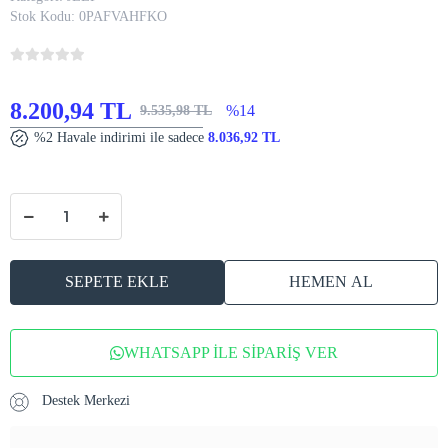
Stok Kodu:
0PAFVAHFKO
8.200,94 TL
%14
9.535,98 TL
%2 Havale indirimi ile sadece
8.036,92 TL
SEPETE EKLE
HEMEN AL
WHATSAPP İLE SİPARİŞ VER
Destek Merkezi