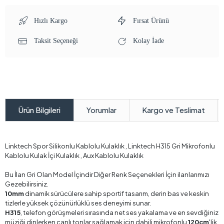
Hızlı Kargo
Fırsat Ürünü
Taksit Seçeneği
Kolay İade
Yorumlar
Kargo ve Teslimat
Ürün Bilgileri
Linktech Spor Silikonlu Kablolu Kulaklık , Linktech H315 Gri Mikrofonlu
Kablolu Kulak İçi Kulaklık , Aux Kablolu Kulaklık
Bu İlan Gri Olan Model İçindir Diğer Renk Seçenekleri İçin ilanlarımızı
Gezebilirsiniz.
10mm
dinamik sürücülere sahip sportif tasarım, derin bas ve keskin
tizlerle yüksek çözünürlüklü ses deneyimi sunar.
H315
, telefon görüşmeleri sırasında net ses yakalama ve en sevdiğiniz
müziği dinlerken canlı tonlar sağlamak için dahili mikrofonlu
120cm
'lik