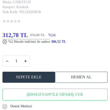
Marka:
LİNKTECH
Kategori:
Kulaklık
Stok Kodu:
9ELQ3QX8UK
312,78 TL
%34
476,80 TL
%2 Havale indirimi ile sadece
306,52 TL
SEPETE EKLE
HEMEN AL
WHATSAPP İLE SİPARİŞ VER
Destek Merkezi