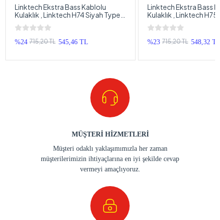
Linktech Ekstra Bass Kablolu
Linktech Ekstra Bass K
Kulaklık , Linktech H74 Siyah Type-
Kulaklık , Linktech H7
C Mikrofonlu Metal Kablolu Kulak
C Mikrofonlu Metal Kab
İçi Kulaklık , Premium Type-C
, Premium Type-C Kabl
Kablolu Kulaklık
715,20 TL
715,20 TL
%24
545,46 TL
%23
548,32 T
MÜŞTERİ HİZMETLERİ
Müşteri odaklı yaklaşımımızla her zaman
müşterilerimizin ihtiyaçlarına en iyi şekilde cevap
vermeyi amaçlıyoruz.