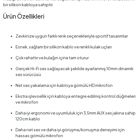
bir silikon kabloya sahiptir.
Ürün Özellikleri
Zevkinize uygun farklı renk seçenekleriyle sportif tasarımlar
Esnek, sağlam bir silikon kablo ve renkli kulak uçları
Çok rahattır ve kulağın içine tam oturur
Gerçek Hi-Fi ses sağlayacak şekilde ayarlanmış 10mm dinamik
ses sürücüsü
Net ses yakalama için kabloya gömülü HD mikrofon
Ekstra işlevsellik için kabloya entegre edilmiş kontrol düğmeleri
ve mikrofon
Daha iyi ergonomi ve uyumluluk için 3.5mm AUX ses jakına sahip
120cm kablo
Daha net ses ve daha iyi görüşme/konuşma deneyimi için
hassas gömülü mikrofon