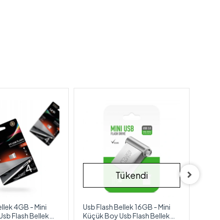
Tükendi
llek 4GB - Mini
Usb Flash Bellek 16GB - Mini
Fast
sb Flash Bellek
Küçük Boy Usb Flash Bellek
4 GB 