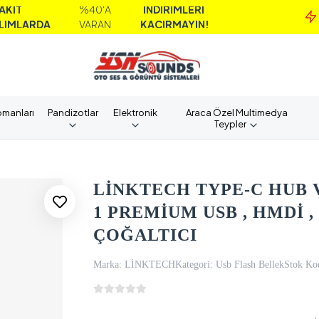
%40'A
İNDİRİMLERİ
M
DA
VARAN
KAÇIRMAYIN!
A
pmanları
Pandizotlar
Elektronik
Araca Özel Multimedya
Teypler
LİNKTECH TYPE-C HUB V
1 PREMİUM USB , HMDİ ,
ÇOĞALTICI
Marka:
LİNKTECH
Kategori:
Usb Flash Bellek
Stok Ko