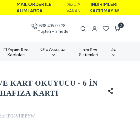
AİL ORDER İLE
%20'A
İNDİRİMLERİ
LIMLARDA
VARAN
KAÇIRMAYIN!
0
0538 405 00 78
Müşteri Hizmetleri
Oto Aksesuar
3d
El Yapımı Rca
Hazır Ses
Kabloları
Sistemleri
E KART OKUYUCU - 6 İN
 HAFIZA KARTI
du:
IPG8VHEEYW