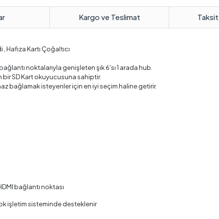
ar
Kargo ve Teslimat
Taksit
, Hafıza Kartı Çoğaltıcı
bağlantı noktalarıyla genişleten şık 6'sı 1 arada hub.
 bir SD Kart okuyucusuna sahiptir.
haz bağlamak isteyenler için en iyi seçim haline getirir.
HDMI bağlantı noktası
çok işletim sisteminde desteklenir