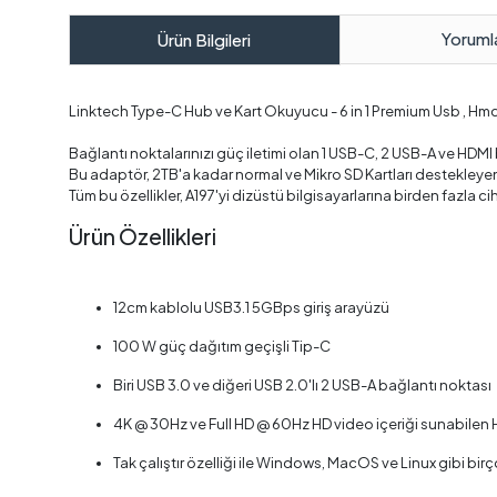
Yoruml
Ürün Bilgileri
Linktech Type-C Hub ve Kart Okuyucu - 6 in 1 Premium Usb , Hmdi 
Bağlantı noktalarınızı güç iletimi olan 1 USB-C, 2 USB-A ve HDMI 
Bu adaptör, 2TB'a kadar normal ve Mikro SD Kartları destekleyen
Tüm bu özellikler, A197'yi dizüstü bilgisayarlarına birden fazla ci
Ürün Özellikleri
12cm kablolu USB3.1 5GBps giriş arayüzü
100 W güç dağıtım geçişli Tip-C
Biri USB 3.0 ve diğeri USB 2.0'lı 2 USB-A bağlantı noktası
4K @ 30Hz ve Full HD @ 60Hz HD video içeriği sunabilen 
Tak çalıştır özelliği ile Windows, MacOS ve Linux gibi bir