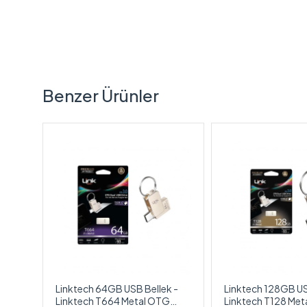
Benzer Ürünler
ini
Linktech 64GB USB Bellek -
Linktech 128GB US
ek
Linktech T664 Metal OTG
Linktech T128 Me