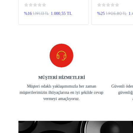
USB3.1 64 GB Flash Bellek -
USB3.1 - 128 GB Fl
OTG Usb Bellek
OTG Usb Bellek
1.191,13 TL
1.905,80 TL
%16
1.000,55 TL
%25
1.
MÜŞTERİ HİZMETLERİ
Müşteri odaklı yaklaşımımızla her zaman
Güvenli ödem
müşterilerimizin ihtiyaçlarına en iyi şekilde cevap
güvenliğ
vermeyi amaçlıyoruz.