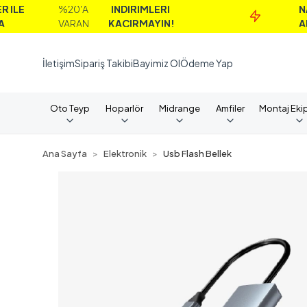
%20'A
İNDİRİMLERİ
NAKİT
VARAN
KAÇIRMAYIN!
ALIMLAR
İletişim
Sipariş Takibi
Bayimiz Ol
Ödeme Yap
Oto Teyp
Hoparlör
Midrange
Amfiler
Montaj Eki
Ana Sayfa
Elektronik
Usb Flash Bellek