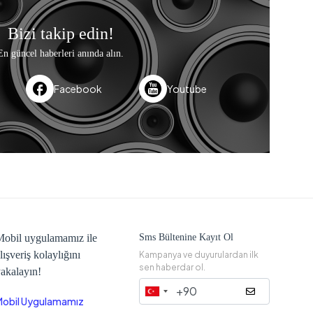
Bizi takip edin!
En güncel haberleri anında alın.
Facebook
Youtube
obil uygulamamız ile
Sms Bültenine Kayıt Ol
lışveriş kolaylığını
Kampanya ve duyurulardan ilk
sen haberdar ol.
akalayın!
Mobil Uygulamamız