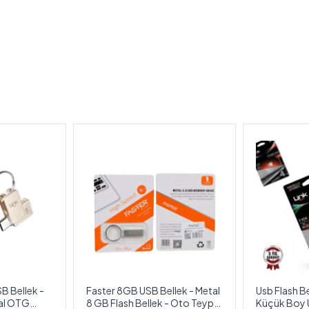
B Bellek -
Faster 8GB USB Bellek - Metal
Usb Flash Be
tal OTG
8 GB Flash Bellek - Oto Teyp
Küçük Boy U