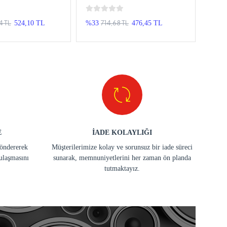
16GB - USB 3.0 Usb Bellek
Usb 
4 TL
714,68 TL
524,10 TL
%33
476,45 TL
%50
E
İADE KOLAYLIĞI
göndererek
Müşterilerimize kolay ve sorunsuz bir iade süreci
ulaşmasını
sunarak, memnuniyetlerini her zaman ön planda
tutmaktayız.