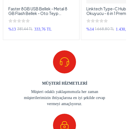
Faster 8GB USB Bellek - Metal 8
Linktech Type-C Hub v
GB Flash Bellek - Oto Teyp
Okuyucu - 6 in 1 Premi
Anahtarlıklı Usb Bellek
Hmdi , Hafıza Kartı Çoğ
381,44 TL
1.668,80 TL
%13
333,76 TL
%14
1.430,4
MÜŞTERİ HİZMETLERİ
Müşteri odaklı yaklaşımımızla her zaman
müşterilerimizin ihtiyaçlarına en iyi şekilde cevap
vermeyi amaçlıyoruz.