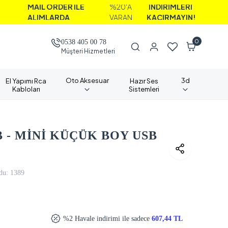
MAİL ORDER İLE
%20'A
İNDİRİMLERİ
ALIMLARDA
VARAN
KAÇIRMAYIN!
0
0538 405 00 78
Müşteri Hizmetleri
Oto Aksesuar
3d
El Yapımı Rca
Hazır Ses
Kabloları
Sistemleri
 - MİNİ KÜÇÜK BOY USB
du:
1389
%2 Havale indirimi ile sadece
607,44 TL