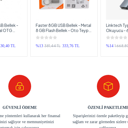
B Bellek -
Faster 8GB USB Bellek - Metal
Linktech Ty
tal OTG
8 GB Flash Bellek - Oto Teyp
Okuyucu - 6
ash Bellek -
Anahtarlıklı Usb Bellek
Hmdi , Hafız
381,44 TL
1.668,8
430,40 TL
%13
333,76 TL
%14
GÜVENLİ ÖDEME
ÖZENLİ PAKETLEM
e yöntemleri kullanarak her finansal
Siparişlerinizi özenle paketleyip 
inizi sağlıyor ve memnuniyetinizi
sağlam ve zarar görmeden sizlere 
artırmak için çalışıyoruz.
sağlıyoruz.