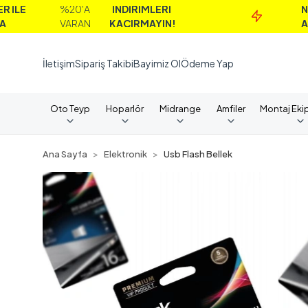
%20'A
İNDİRİMLERİ
NAKİT
VARAN
KAÇIRMAYIN!
ALIMLAR
İletişim
Sipariş Takibi
Bayimiz Ol
Ödeme Yap
Oto Teyp
Hoparlör
Midrange
Amfiler
Montaj Eki
Ana Sayfa
Elektronik
Usb Flash Bellek