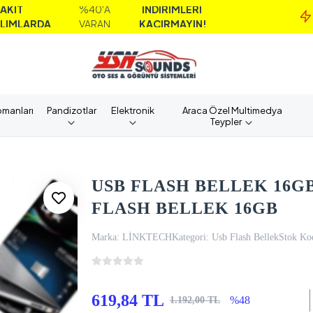
%40'A
İNDİRİMLERİ
DA
VARAN
KAÇIRMAYIN!
pmanları
Pandizotlar
Elektronik
Araca Özel Multimedya
Teypler
USB FLASH BELLEK 16GB
FLASH BELLEK 16GB
Marka:
LİNKTECH
Kategori:
Usb Flash Bellek
Stok Ko
619,84 TL
%48
1.192,00 TL