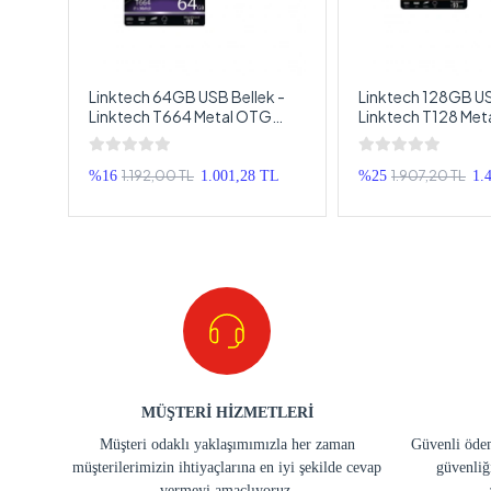
ni
Linktech 64GB USB Bellek -
Linktech 128GB US
ek
Linktech T664 Metal OTG
Linktech T128 Me
USB3.1 64 GB Flash Bellek -
USB3.1 - 128 GB Fl
OTG Usb Bellek
OTG Usb Bellek
1.192,00 TL
1.907,20 TL
%16
1.001,28 TL
%25
1.
MÜŞTERİ HİZMETLERİ
Müşteri odaklı yaklaşımımızla her zaman
Güvenli ödem
müşterilerimizin ihtiyaçlarına en iyi şekilde cevap
güvenliğ
vermeyi amaçlıyoruz.