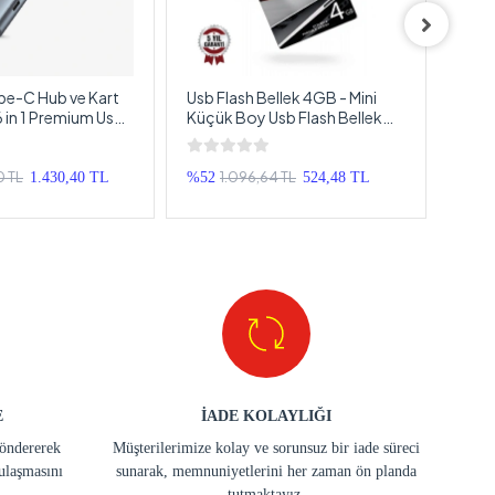
pe-C Hub ve Kart
Usb Flash Bellek 4GB - Mini
Usb F
 in 1 Premium Usb ,
Küçük Boy Usb Flash Bellek
Küçü
a Kartı Çoğaltıcı
4GB
16GB
0 TL
1.096,64 TL
1.430,40 TL
%52
524,48 TL
%33
E
İADE KOLAYLIĞI
göndererek
Müşterilerimize kolay ve sorunsuz bir iade süreci
ulaşmasını
sunarak, memnuniyetlerini her zaman ön planda
tutmaktayız.