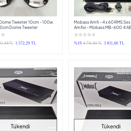
Dome Tweeter 10cm - 100w
Mobass Amfi – 4 x 60 RMS Ses
0cm Dome Tweeter
Amfisi – Mobass MB-600.4 AB
Oto Anfi
0,48 TL
4.716,86 TL
1.572,29 TL
%19
3.811,60 TL
Tükendi
Tükendi