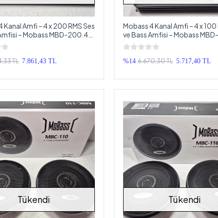
 Kanal Amfi – 4 x 200 RMS Ses
Mobass 4 Kanal Amfi – 4 x 10
 Amfisi – Mobass MBD-200.4
ve Bass Amfisi – Mobass MBD
Oto Anfi
4,33 TL
6.670,30 TL
7.861,43 TL
%14
5.717,40 TL
Tükendi
Tükendi