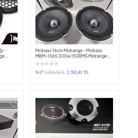
ı -
Mobass 16cm Midrange – Mobass
nge
MBM-1565 300w 150RMS Midrange -
et
Kurşun Göbek Pro Midrange
3.335,15 TL
%17
2.763,41 TL