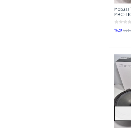
S-LİNK
Mobass 
Soldex
MBC-110 
Torpido 
SONY
1.66
%20
SOUNDMAX
SOUNDWAY
STALWART
SUNGATE
Sunup
Titan Audio
TOFAŞ
Ucomen
VEA
VİBE
WEKO