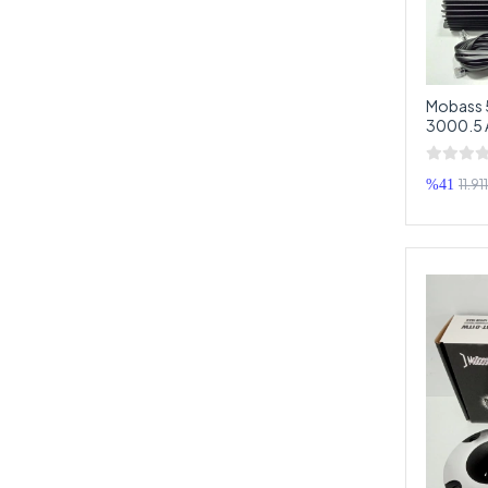
Greencell
HARARET
HELLO
Mobass 5
İNOX
3000.5 A
Anfi
JAMESON
JBL
11.91
%41
JVC
Kehribar
KENWOOD
KİNGVOX
KİNGWİN
Ledon
Ledx
Leone