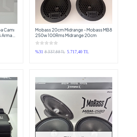
ba Camı
Mobass 20cm Midrange - Mobass MB8
s Arma
250w 100Rms Midrange 20cm
8.337,88 TL
%31
5.717,40 TL