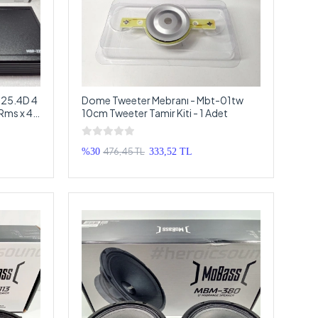
225.4D 4
Dome Tweeter Mebranı - Mbt-01tw
 Rms x 4
10cm Tweeter Tamir Kiti - 1 Adet
476,45 TL
%30
333,52 TL