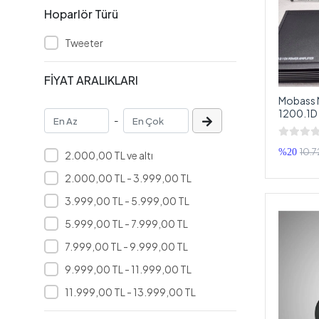
BİX
Hoparlör Türü
Boker
Tweeter
BOSCHMANN
Browning
FİYAT ARALIKLARI
BUROCK
Mobass 
1200.1D 
CADENCE
-
Mono An
CARBELLO
10.7
%20
2.000,00 TL ve altı
CARBOON
2.000,00 TL - 3.999,00 TL
CLEAR VİSİON
3.999,00 TL - 5.999,00 TL
DATOR
5.999,00 TL - 7.999,00 TL
DDPAI
7.999,00 TL - 9.999,00 TL
Deaf Bonce
9.999,00 TL - 11.999,00 TL
DİAMOND
11.999,00 TL - 13.999,00 TL
DİJİTAL AUDİO