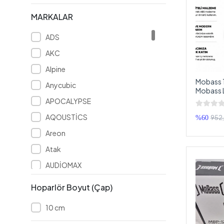
MARKALAR
ADS
AKC
Alpine
Mobass 
Anycubic
Mobass L
Hoparlör
APOCALYPSE
AQOUSTİCS
952
%60
Areon
Atak
AUDİOMAX
Avatar
Hoparlör Boyut (Çap)
Bambu Lab
10 cm
Bass