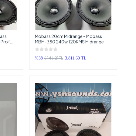
ass
Mobass 20cm Midrange – Mobass
 Prof
MBM-380 240w 120RMS Midrange
6.146,21 TL
%38
3.811,60 TL