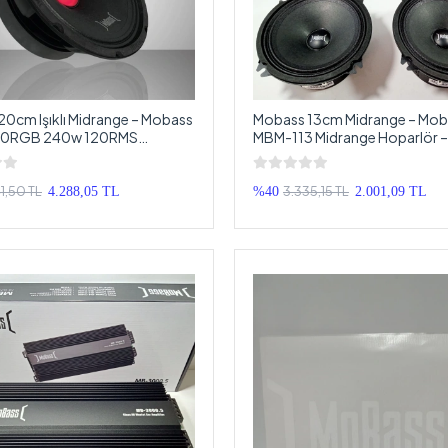
0cm Işıklı Midrange – Mobass
Mobass 13cm Midrange – Mob
0RGB 240w 120RMS
MBM-113 Midrange Hoparlör –
 - Mobass Ledli Midrange
Midrange 13cm
1,50 TL
3.335,15 TL
4.288,05 TL
%40
2.001,09 TL