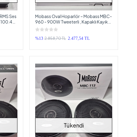
0 RMS Ses
Mobass Oval Hoparlör – Mobass MBC-
-100.4
960 - 900W Tweeterli , Kapaklı Kayık
Hoparlör
2.858,70 TL
%13
2.477,54 TL
Tükendi