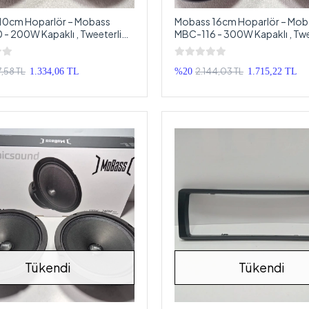
10cm Hoparlör – Mobass
Mobass 16cm Hoparlör – Mob
- 200W Kapaklı , Tweeterli
MBC-116 - 300W Kapaklı , Twe
ve Kapı Hoparlörü 10cm
Kapı Hoparlörü 16cm
7,58 TL
2.144,03 TL
1.334,06 TL
%20
1.715,22 TL
Tükendi
Tükendi