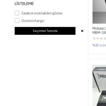
DOUBLE
LİSTELEME
DRAGSTER
Sadece stoktakileri göster
DRİVETEC
Ücretsiz Kargo
DURACELL
Mobass 2
Seçimleri Temizle
MBM-38
DYNAMAT
Midrange
EDGE
20cm
6.24
%31
EDİSON
EUROTEC
Everest
FOR-X
FULLSOUND
Fully
GP
GRATİA