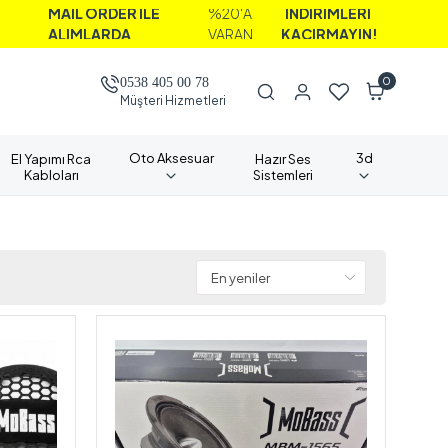
E
%20'A
İNDİRİMLERİ
NAKİ
VARAN
KAÇIRMAYIN!
ALIM
0
0538 405 00 78
Müşteri Hizmetleri
Oto Aksesuar
3d
El Yapımı Rca
Hazır Ses
Kabloları
Sistemleri