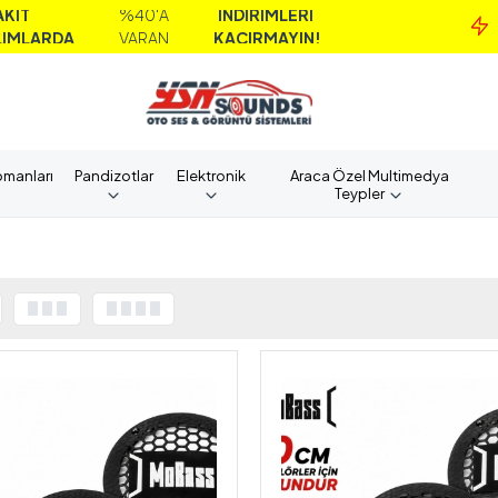
İNDİRİMLERİ
MAİL ORDER İL
KAÇIRMAYIN!
ALIMLARDA
pmanları
Pandizotlar
Elektronik
Araca Özel Multimedya
Teypler