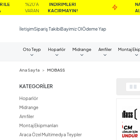
İNDİRİMLERİ
NAKİT
%40'A
KAÇIRMAYIN!
ALIMLARDA
VARAN
İletişim
Sipariş Takibi
Bayimiz Ol
Ödeme Yap
Oto Teyp
Hoparlör
Midrange
Amfiler
Montaj Eki
Ana Sayfa
MOBASS
KATEGORİLER
Hoparlör
Midrange
Amfiler
Montaj Ekipmanları
Araca Özel Multimedya Teypler