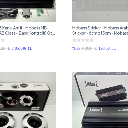
 Kanal Amfi – Mobass MB-
Mobass Sticker - Mobass Ara
B Class – Bass Kontrollü Oto
Sticker - 8cm x 15cm - Mobas
Sticker
1,25 TL
428,81 TL
7.051,46 TL
%56
190,58 TL