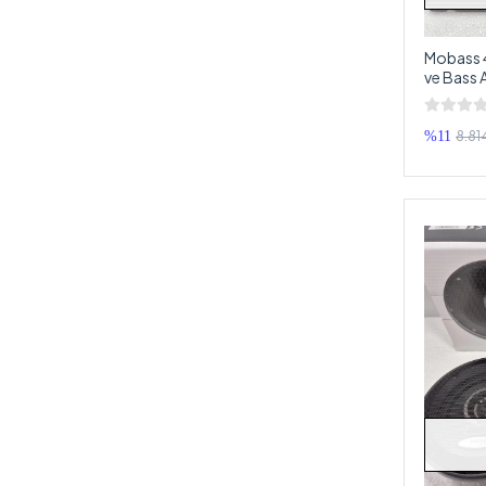
Newfron
Philips
Mobass 4
ve Bass
PİONEER
Oto Anfi
PİRANHA
8.81
%11
Plato
POLAXTOR
Powerbass
POWERMASTER
POWERWAY
Premio
QLİNE
REİSS
ROADSTAR
RockAlpha