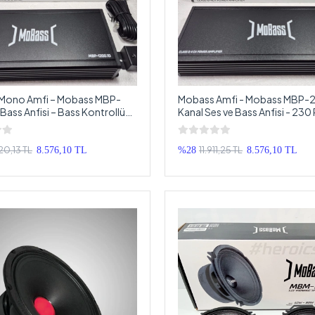
Mono Amfi – Mobass MBP-
Mobass Amfi - Mobass MBP-
Bass Anfisi – Bass Kontrollü
Kanal Ses ve Bass Anfisi - 230
fi
Oto Anfi
20,13 TL
11.911,25 TL
8.576,10 TL
%28
8.576,10 TL