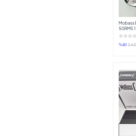
LİNKTECH
MACOUSTİC
Mag Batteries
Mobass 
50RMS 1
MAGİC VOİCE
MAGİCVOİCE
2.62
%40
Magnatech
MASSİVE
MBQUART
MEGAVOX
Mikado
MOBASS
Mtech
MUSİCA
NAVİGOLD