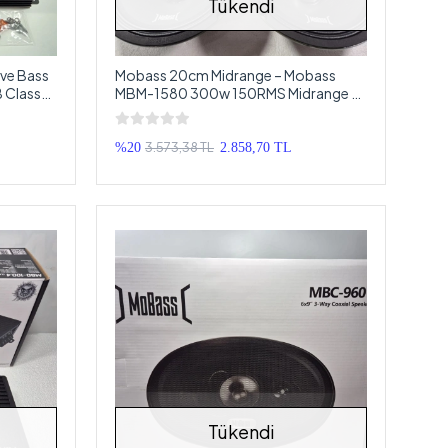
Tükendi
 ve Bass
Mobass 20cm Midrange – Mobass
 Class
MBM-1580 300w 150RMS Midrange -
Kurşun Göbek Pro Midrange
3.573,38 TL
%20
2.858,70 TL
Tükendi