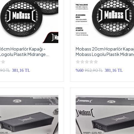
16cm Hoparlör Kapağı -
Mobass 20cm Hoparlör Kapağ
ogolu Plastik Midrange
Mobass Logolu Plastik Midra
 Kapak 16 cm - 2 Adet
Hoparlör Kapak 20 cm - 2 Ad
,90 TL
952,90 TL
381,16 TL
%60
381,16 TL