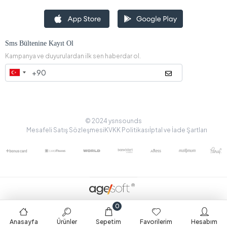
Sms Bültenine Kayıt Ol
Kampanya ve duyurulardan ilk sen haberdar ol.
© 2024 ysnsounds
Mesafeli Satış Sözleşmesi
KVKK Politikası
İptal ve İade Şartları
0
Anasayfa
Ürünler
Sepetim
Favorilerim
Hesabım