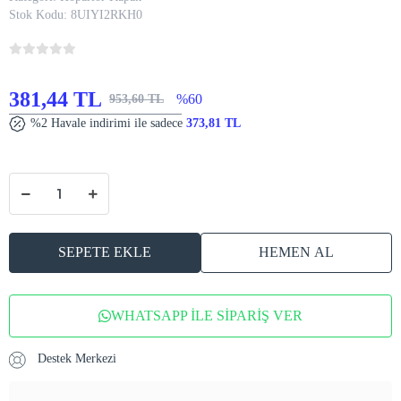
Stok Kodu:
8UIYI2RKH0
381,44 TL
%60
953,60 TL
%2 Havale indirimi ile sadece
373,81 TL
SEPETE EKLE
HEMEN AL
WHATSAPP İLE SİPARİŞ VER
Destek Merkezi