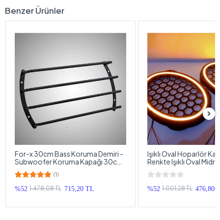
Benzer Ürünler
For-x 30cm Bass Koruma Demiri -
Işıklı Oval Hoparlör Ka
Subwoofer Koruma Kapağı 30cm
Renkte Işıklı Oval Midr
- 1 Adet
1 Takım
(1)
1.478,08 TL
1.001,28 TL
%52
715,20 TL
%52
476,80 