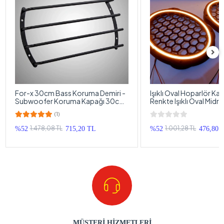
For-x 30cm Bass Koruma Demiri -
Işıklı Oval Hoparlör Ka
Subwoofer Koruma Kapağı 30cm
Renkte Işıklı Oval Midr
- 1 Adet
1 Takım
(1)
1.478,08 TL
1.001,28 TL
%52
715,20 TL
%52
476,80 
MÜŞTERİ HİZMETLERİ