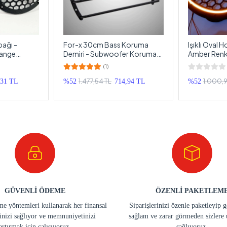
ağı -
For-x 30cm Bass Koruma
Işıklı Oval 
drange
Demiri - Subwoofer Koruma
Amber Renkte
 cm - 2 Adet
Kapağı 30cm - 1 Adet
Midrange Ka
(1)
1.477,54 TL
1.000,9
,31 TL
%52
714,94 TL
%52
GÜVENLİ ÖDEME
ÖZENLİ PAKETLEM
e yöntemleri kullanarak her finansal
Siparişlerinizi özenle paketleyip 
inizi sağlıyor ve memnuniyetinizi
sağlam ve zarar görmeden sizlere 
artırmak için çalışıyoruz.
sağlıyoruz.