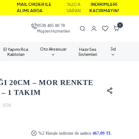
AİL ORDER İLE
%20'A
İNDİRİMLERİ
ALIMLARDA
VARAN
KAÇIRMAYIN!
0
0538 405 00 78
Müşteri Hizmetleri
Oto Aksesuar
3d
El Yapımı Rca
Hazır Ses
Kabloları
Sistemleri
ĞI 20CM – MOR RENKTE
– 1 TAKIM
:
3559
%2 Havale indirimi ile sadece
467,09 TL