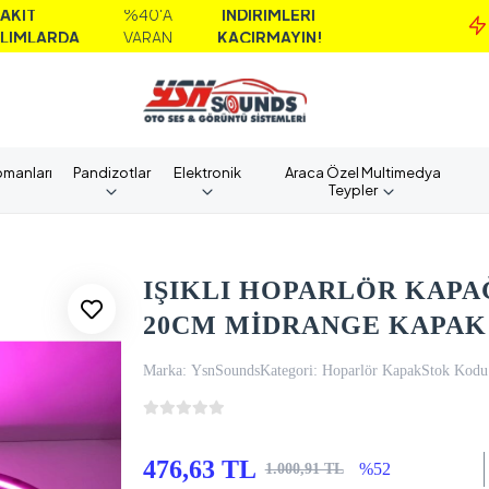
%40'A
İNDİRİMLERİ
M
DA
VARAN
KAÇIRMAYIN!
pmanları
Pandizotlar
Elektronik
Araca Özel Multimedya
Teypler
IŞIKLI HOPARLÖR KAPA
20CM MİDRANGE KAPAK 
Marka:
YsnSounds
Kategori:
Hoparlör Kapak
Stok Kodu
476,63 TL
%52
1.000,91 TL