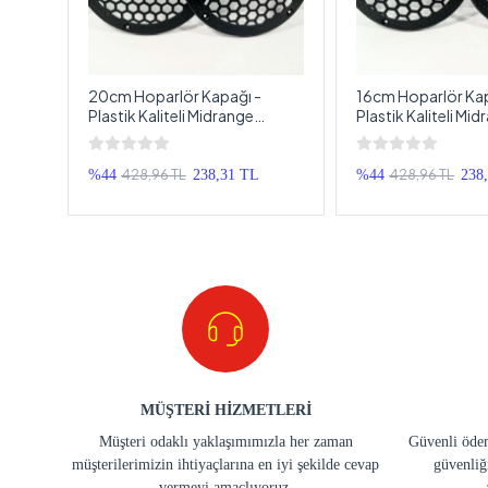
20cm Hoparlör Kapağı -
16cm Hoparlör Kap
Plastik Kaliteli Midrange
Plastik Kaliteli Mi
r
Hoparlör Kapak 20cm - 2
Hoparlör Kapak 16
Adet
428,96 TL
428,96 TL
%44
238,31 TL
%44
238
MÜŞTERİ HİZMETLERİ
Müşteri odaklı yaklaşımımızla her zaman
Güvenli ödem
müşterilerimizin ihtiyaçlarına en iyi şekilde cevap
güvenliğ
vermeyi amaçlıyoruz.