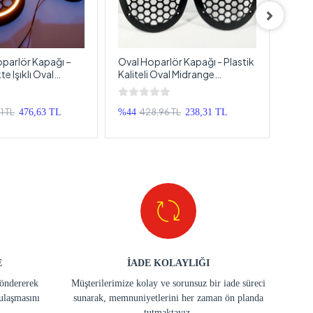
Hoparlör Kapağı –
Oval Hoparlör Kapağı - Plastik
Reis
 Işıklı Oval
Kaliteli Oval Midrange
Demi
pak – 1 Takım
Hoparlör Kapak - 2 Adet
Koru
1 TL
428,96 TL
476,63 TL
%44
238,31 TL
%35
E
İADE KOLAYLIĞI
göndererek
Müşterilerimize kolay ve sorunsuz bir iade süreci
ulaşmasını
sunarak, memnuniyetlerini her zaman ön planda
tutmaktayız.