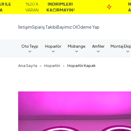
%20'A
İNDİRİMLERİ
NAKİT
VARAN
KAÇIRMAYIN!
ALIMLAR
İletişim
Sipariş Takibi
Bayimiz Ol
Ödeme Yap
Oto Teyp
Hoparlör
Midrange
Amfiler
Montaj Eki
Ana Sayfa
Hoparlör
Hoparlör Kapak