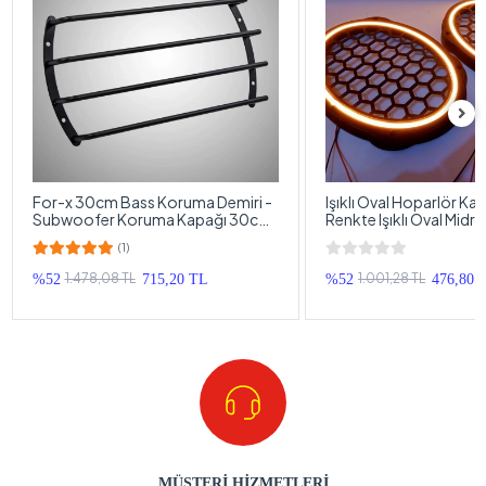
For-x 30cm Bass Koruma Demiri -
Işıklı Oval Hoparlör Ka
Subwoofer Koruma Kapağı 30cm
Renkte Işıklı Oval Midr
- 1 Adet
1 Takım
(1)
1.478,08 TL
1.001,28 TL
%52
715,20 TL
%52
476,80 
MÜŞTERİ HİZMETLERİ