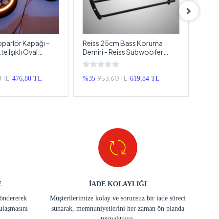
Hoparlör Kapağı –
Reiss 25cm Bass Koruma
20cm
 Işıklı Oval
Demiri - Reiss Subwoofer
Bonce
pak – 1 Takım
Koruma Kapağı 25cm - 1 Adet
Midr
cm -
8 TL
953,60 TL
476,80 TL
%35
619,84 TL
%60
E
İADE KOLAYLIĞI
göndererek
Müşterilerimize kolay ve sorunsuz bir iade süreci
ulaşmasını
sunarak, memnuniyetlerini her zaman ön planda
tutmaktayız.