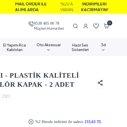
AİL ORDER İLE
%20'A
İNDİRİMLERİ
LIMLARDA
VARAN
KAÇIRMAYIN!
0
0538 405 00 78
Müşteri Hizmetleri
Oto Aksesuar
3d
El Yapımı Rca
Hazır Ses
Kabloları
Sistemleri
 - PLASTİK KALİTELİ
ÖR KAPAK - 2 ADET
:
2323
%2 Havale indirimi ile sadece
233,63 TL