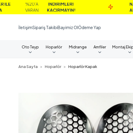
%20'A
İNDİRİMLERİ
NAKİT
VARAN
KAÇIRMAYIN!
ALIMLAR
İletişim
Sipariş Takibi
Bayimiz Ol
Ödeme Yap
Oto Teyp
Hoparlör
Midrange
Amfiler
Montaj Eki
Ana Sayfa
Hoparlör
Hoparlör Kapak