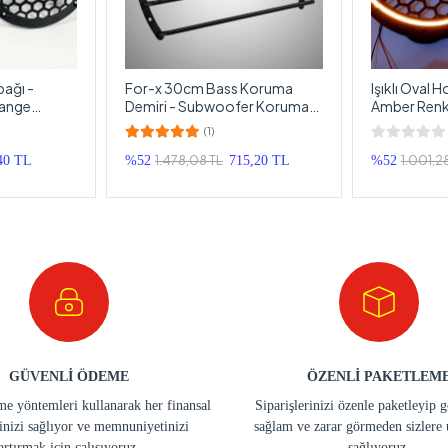
ağı -
For-x 30cm Bass Koruma
Işıklı Oval 
drange
Demiri - Subwoofer Koruma
Amber Renkte
 cm - 2 Adet
Kapağı 30cm - 1 Adet
Midrange Ka
(1)
1.478,08 TL
1.001,2
40 TL
%52
715,20 TL
%52
GÜVENLİ ÖDEME
ÖZENLİ PAKETLEM
e yöntemleri kullanarak her finansal
Siparişlerinizi özenle paketleyip 
inizi sağlıyor ve memnuniyetinizi
sağlam ve zarar görmeden sizlere 
artırmak için çalışıyoruz.
sağlıyoruz.