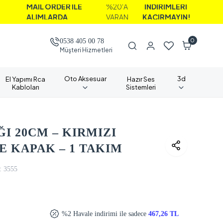
İL ORDER İLE
%20'A
İNDİRİMLERİ
LIMLARDA
VARAN
KAÇIRMAYIN!
0
0538 405 00 78
Müşteri Hizmetleri
Oto Aksesuar
3d
El Yapımı Rca
Hazır Ses
Kabloları
Sistemleri
I 20CM – KIRMIZI
 KAPAK – 1 TAKIM
:
3555
%2 Havale indirimi ile sadece
467,26 TL