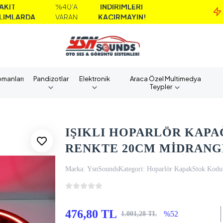
%40'A
İNDİRİMLERİ
MA
A
VARAN
KAÇIRMAYIN!
A
pmanları
Pandizotlar
Elektronik
Araca Özel Multimedya
Teypler
IŞIKLI HOPARLÖR KAPAĞ
RENKTE 20CM MİDRANGE
Marka:
YsnSounds
Kategori:
Hoparlör Kapak
Stok Kodu
476,80 TL
%52
1.001,28 TL