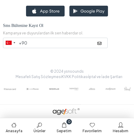
Sms Bültenine Kayıt Ol
Kampanya ve duyurulardan ilk sen haberdar ol.
© 2024 ysnsounds
Mesafeli Satış Sözleşmesi
KVKK Politikası
İptal ve İade Şartları
0
Anasayfa
Ürünler
Sepetim
Favorilerim
Hesabım