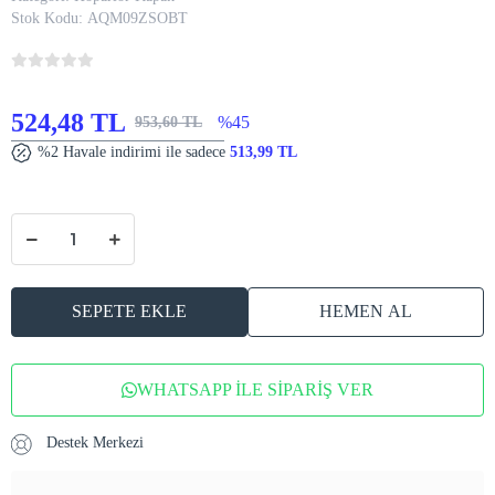
Stok Kodu:
AQM09ZSOBT
524,48 TL
%45
953,60 TL
%2 Havale indirimi ile sadece
513,99 TL
SEPETE EKLE
HEMEN AL
WHATSAPP İLE SİPARİŞ VER
Destek Merkezi