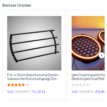
Benzer Ürünler
For-x 30cm Bass Koruma Demiri -
Işıklı Oval Hoparlör Ka
Subwoofer Koruma Kapağı 30cm
Renkte Işıklı Oval Midr
- 1 Adet
1 Takım
(1)
1.478,08 TL
1.001,28 TL
%52
715,20 TL
%52
476,80 