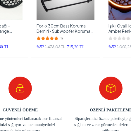
ağı -
For-x 30cm Bass Koruma
Işıklı Oval 
drange
Demiri - Subwoofer Koruma
Amber Renkte
 cm - 2 Adet
Kapağı 30cm - 1 Adet
Midrange Ka
(1)
1.478,08 TL
1.001,2
40 TL
%52
715,20 TL
%52
GÜVENLİ ÖDEME
ÖZENLİ PAKETLEM
e yöntemleri kullanarak her finansal
Siparişlerinizi özenle paketleyip 
inizi sağlıyor ve memnuniyetinizi
sağlam ve zarar görmeden sizlere 
artırmak için çalışıyoruz.
sağlıyoruz.