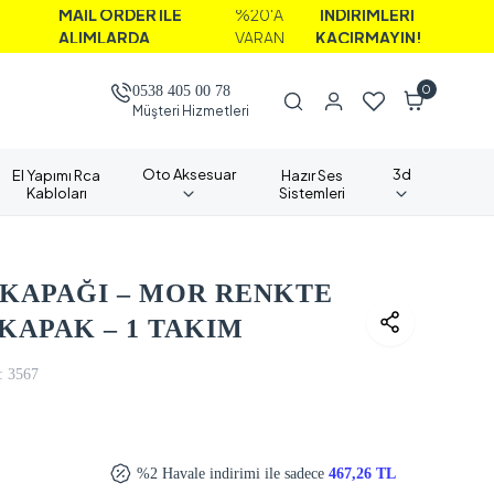
İL ORDER İLE
%20'A
İNDİRİMLERİ
LIMLARDA
VARAN
KAÇIRMAYIN!
0
0538 405 00 78
Müşteri Hizmetleri
Oto Aksesuar
3d
El Yapımı Rca
Hazır Ses
Kabloları
Sistemleri
 KAPAĞI – MOR RENKTE
KAPAK – 1 TAKIM
:
3567
%2 Havale indirimi ile sadece
467,26 TL