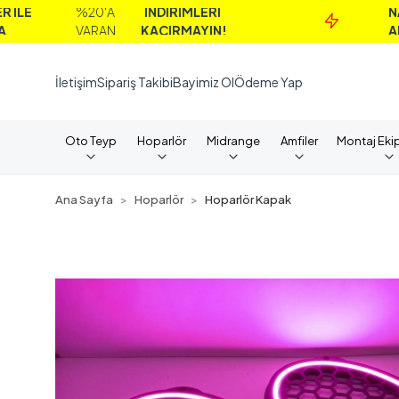
%20'A
İNDİRİMLERİ
NAKİT
VARAN
KAÇIRMAYIN!
ALIMLARD
İletişim
Sipariş Takibi
Bayimiz Ol
Ödeme Yap
Oto Teyp
Hoparlör
Midrange
Amfiler
Montaj Eki
Ana Sayfa
Hoparlör
Hoparlör Kapak