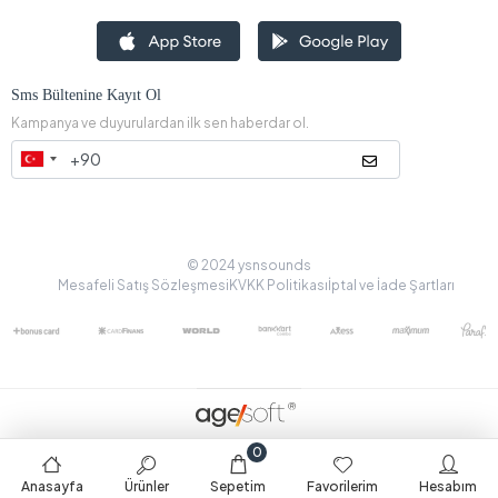
Sms Bültenine Kayıt Ol
Kampanya ve duyurulardan ilk sen haberdar ol.
© 2024 ysnsounds
Mesafeli Satış Sözleşmesi
KVKK Politikası
İptal ve İade Şartları
0
Anasayfa
Ürünler
Sepetim
Favorilerim
Hesabım