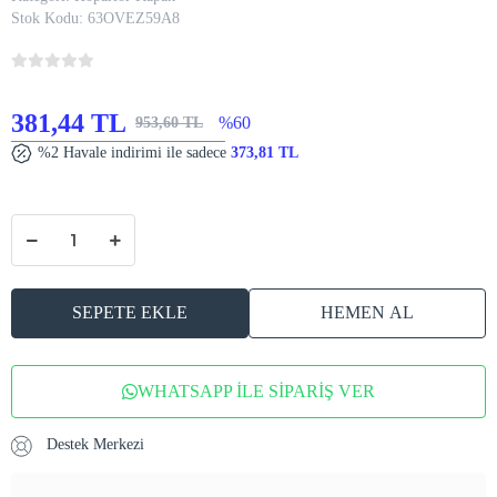
Stok Kodu:
63OVEZ59A8
381,44 TL
%60
953,60 TL
%2 Havale indirimi ile sadece
373,81 TL
SEPETE EKLE
HEMEN AL
WHATSAPP İLE SİPARİŞ VER
Destek Merkezi