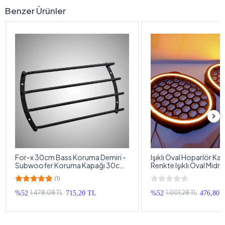
Benzer Ürünler
For-x 30cm Bass Koruma Demiri -
Işıklı Oval Hoparlör Ka
Subwoofer Koruma Kapağı 30cm
Renkte Işıklı Oval Midr
- 1 Adet
1 Takım
(1)
1.478,08 TL
1.001,28 TL
%52
715,20 TL
%52
476,80 