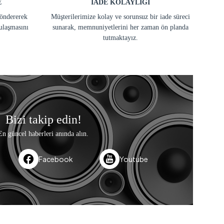
E
İADE KOLAYLIĞI
göndererek
Müşterilerimize kolay ve sorunsuz bir iade süreci
ulaşmasını
sunarak, memnuniyetlerini her zaman ön planda
tutmaktayız.
Bizi takip edin!
En güncel haberleri anında alın.
Facebook
Youtube