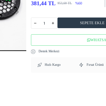
381,44 TL
%60
953,60 TL
SEPETE EKLE
WHATSAP
Destek Merkezi
Hızlı Kargo
Fırsat Ürünü