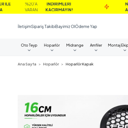
%20'A
İNDİRİMLERİ
NAKİT
VARAN
KAÇIRMAYIN!
ALIMLAR
İletişim
Sipariş Takibi
Bayimiz Ol
Ödeme Yap
Oto Teyp
Hoparlör
Midrange
Amfiler
Montaj Eki
Ana Sayfa
Hoparlör
Hoparlör Kapak