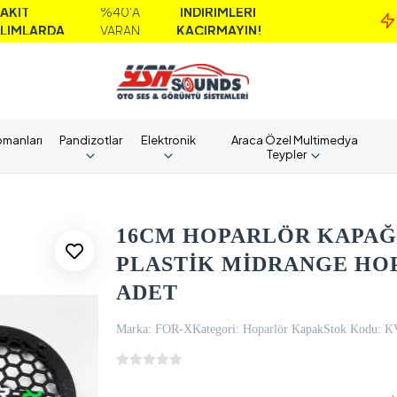
%40'A
İNDİRİMLERİ
M
DA
VARAN
KAÇIRMAYIN!
A
pmanları
Pandizotlar
Elektronik
Araca Özel Multimedya
Teypler
16CM HOPARLÖR KAPAĞI
PLASTİK MİDRANGE HOP
ADET
Marka:
FOR-X
Kategori:
Hoparlör Kapak
Stok Kodu:
K