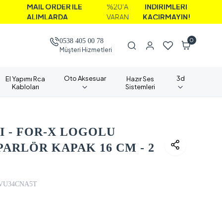
AİL ORDER İLE
%20'A
İNDİRİMLERİ
LIMLARDA
VARAN
KAÇIRMAYIN!
0
0538 405 00 78
Müşteri Hizmetleri
Oto Aksesuar
3d
El Yapımı Rca
Hazır Ses
Kabloları
Sistemleri
 - FOR-X LOGOLU
ARLÖR KAPAK 16 CM - 2
VU34CNA5T