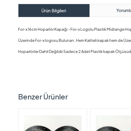
Yoruml
Ürün Bilgileri
For-x 16cm Hoparlör Kapağı - For-x Logolu Plastik Midrange Hop
Üzerinde For-x logosu Bulunan , Hem Kaliteli kapak hem de Üzerinde
Hoparlörler Dahil Değildir Sadece 2 Adet Plastik kapak Ölçüsüd
Benzer Ürünler