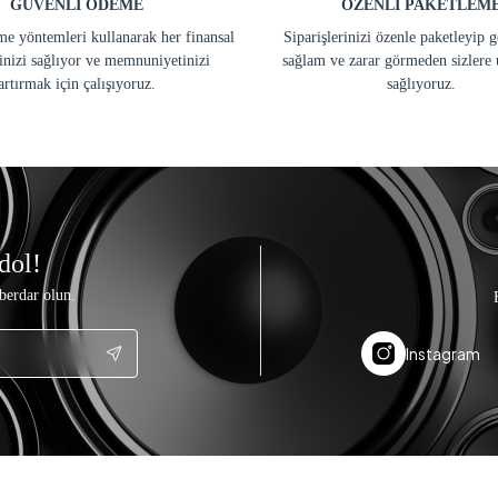
GÜVENLİ ÖDEME
ÖZENLİ PAKETLEM
e yöntemleri kullanarak her finansal
Siparişlerinizi özenle paketleyip 
inizi sağlıyor ve memnuniyetinizi
sağlam ve zarar görmeden sizlere 
artırmak için çalışıyoruz.
sağlıyoruz.
dol!
berdar olun.
Instagram