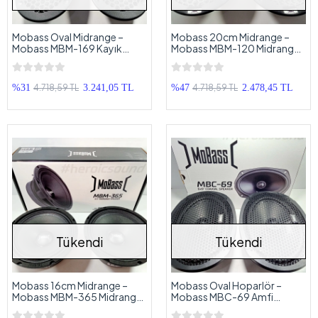
Mobass Oval Midrange –
Mobass 20cm Midrange –
Mobass MBM-169 Kayık
Mobass MBM-120 Midrange -
Midrange - Demir Kapaklı
Demir Kapaklı
4.718,59 TL
4.718,59 TL
%31
3.241,05 TL
%47
2.478,45 TL
Tükendi
Tükendi
Mobass 16cm Midrange –
Mobass Oval Hoparlör –
Mobass MBM-365 Midrange
Mobass MBC-69 Amfi
Hoparlör – Prof Midrange
Uyumlu Kayık Hoparlör