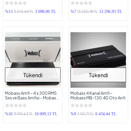
Mobass Subwoofer
MBA-500.4D Dijital Oto Anfi
3.574,69 TL
13.250,18 TL
%13
3.098,06 TL
%7
12.296,93 TL
Tükendi
Tükendi
Mobass Amfi – 4 x 300 RMS
Mobass 4 Kanal Amfi –
Ses ve Bass Amfisi – Mobass
Mobass MB-130.4D Oto Anfi
MBA-300.4D Dijital Oto Anfi
11.915,63 TL
7.101,71 TL
%16
10.009,13 TL
%9
6.434,44 TL