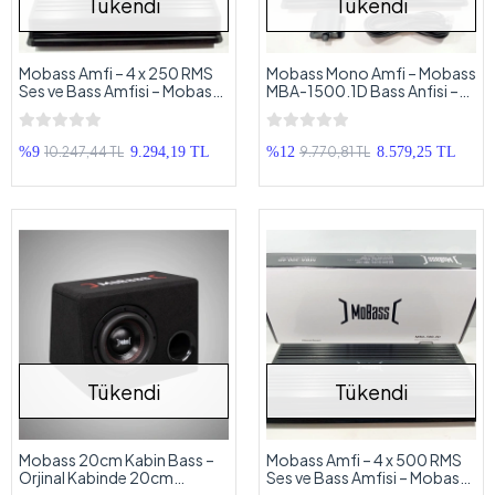
Tükendi
Tükendi
Mobass Amfi – 4 x 250 RMS
Mobass Mono Amfi – Mobass
Ses ve Bass Amfisi – Mobass
MBA-1500.1D Bass Anfisi –
MBA-250.4D Dijital Oto Anfi
Bass Kontrollü Mono Anfi
10.247,44 TL
9.770,81 TL
%9
9.294,19 TL
%12
8.579,25 TL
Tükendi
Tükendi
Mobass 20cm Kabin Bass –
Mobass Amfi – 4 x 500 RMS
Orjinal Kabinde 20cm
Ses ve Bass Amfisi – Mobass