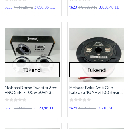
4.766,25 TL
3.813,00 TL
%35
3.098,06 TL
%20
3.050,40 TL
Tükendi
Tükendi
Mobass Dome Tweeter 8cm
Mobass Bakır Amfi Güç
PRO SERİ – 100w 50RMS
Kablosu 4GA – %100 Bakır –
Mobass MBT-02 8cm Dome
Mobass OFC 4GA Anfi Power
Tiz
Kablosu – 5 Metre
2.812,09 TL
2.907,41 TL
%25
2.120,98 TL
%24
2.216,31 TL