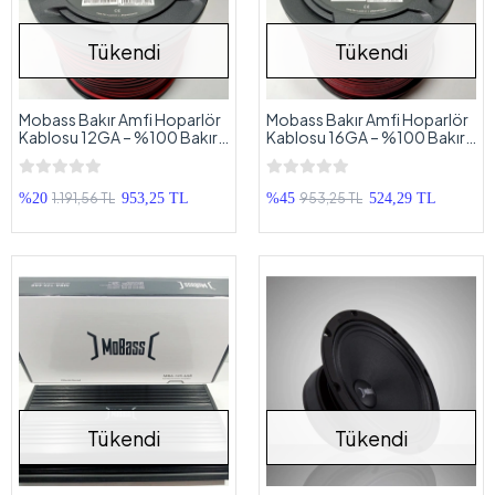
Tükendi
Tükendi
Mobass Bakır Amfi Hoparlör
Mobass Bakır Amfi Hoparlör
Kablosu 12GA – %100 Bakır –
Kablosu 16GA – %100 Bakır –
OFC 12GA Anfi Bass Kablosu
OFC 16GA Anfi Bass Kablosu
– 5 Metre
– 5 Metre
1.191,56 TL
953,25 TL
%20
953,25 TL
%45
524,29 TL
Tükendi
Tükendi