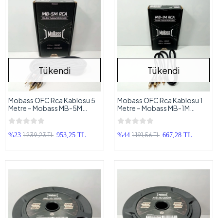
Tükendi
Tükendi
Mobass OFC Rca Kablosu 5
Mobass OFC Rca Kablosu 1
Metre – Mobass MB-5M
Metre – Mobass MB-1M
Profesyonel %100 Bakır
Profesyonel %100 Bakır
Amfi Rca Kablosu - 5 Metre
Amfi Rca Kablosu - 1 Metre
1.239,23 TL
1.191,56 TL
%23
953,25 TL
%44
667,28 TL