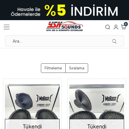
0
Filtreleme
Sıralama
Tükendi
Tükendi