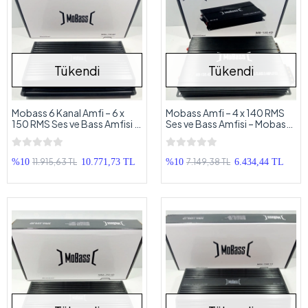
Tükendi
Tükendi
Mobass 6 Kanal Amfi – 6 x
Mobass Amfi – 4 x 140 RMS
150 RMS Ses ve Bass Amfisi –
Ses ve Bass Amfisi – Mobass
Mobass MBA-150.6D Dijital
MB-130.4D Dijital Oto Anfi
Oto Anfi
11.915,63 TL
7.149,38 TL
%10
10.771,73 TL
%10
6.434,44 TL