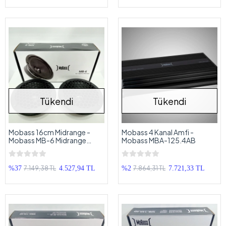
Tükendi
Tükendi
Mobass 16cm Midrange -
Mobass 4 Kanal Amfi -
Mobass MB-6 Midrange
Mobass MBA-125.4AB
Hoparlör - Prof Midrange
7.149,38 TL
7.864,31 TL
%37
4.527,94 TL
%2
7.721,33 TL