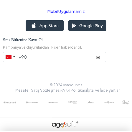
Mobil Uygulamamız
Sms Bültenine Kayıt Ol
Kampanya ve duyurulardan ilk sen haberdar ol.
© 2024 ysnsounds
Mesafeli Satış Sözleşmesi
KVKK Politikası
İptal ve İade Şartları