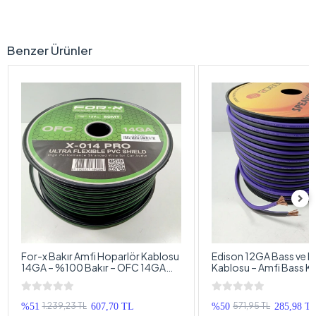
Benzer Ürünler
For-x Bakır Amfi Hoparlör Kablosu
Edison 12GA Bass ve H
14GA – %100 Bakır – OFC 14GA
Kablosu – Amfi Bass K
Anfi Bass Kablosu – 5 Metre
– 5 Metre
1.239,23 TL
571,95 TL
%51
607,70 TL
%50
285,98 T