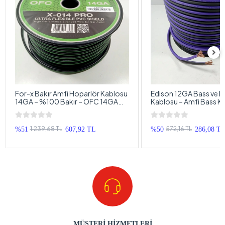
For-x Bakır Amfi Hoparlör Kablosu
Edison 12GA Bass ve H
14GA – %100 Bakır – OFC 14GA
Kablosu – Amfi Bass K
Anfi Bass Kablosu – 5 Metre
– 5 Metre
1.239,68 TL
572,16 TL
%51
607,92 TL
%50
286,08 T
MÜŞTERİ HİZMETLERİ