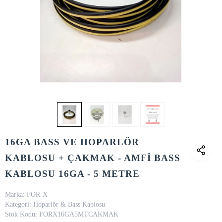
16GA BASS VE HOPARLÖR
KABLOSU + ÇAKMAK - AMFİ BASS
KABLOSU 16GA - 5 METRE
Marka:
FOR-X
Kategori:
Hoparlör & Bass Kablosu
Stok Kodu:
FORX16GA5MTCAKMAK