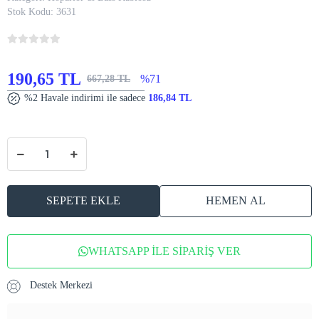
Stok Kodu:
3631
190,65 TL
%71
667,28 TL
%2 Havale indirimi ile sadece
186,84 TL
SEPETE EKLE
HEMEN AL
WHATSAPP İLE SİPARİŞ VER
Destek Merkezi