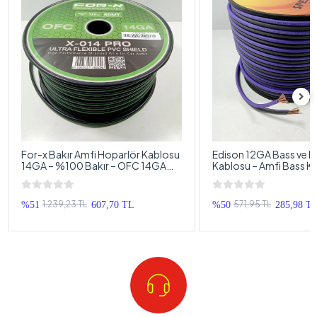
For-x Bakır Amfi Hoparlör Kablosu
Edison 12GA Bass ve H
14GA – %100 Bakır – OFC 14GA
Kablosu – Amfi Bass K
Anfi Bass Kablosu – 5 Metre
– 5 Metre
1.239,23 TL
571,95 TL
%51
607,70 TL
%50
285,98 T