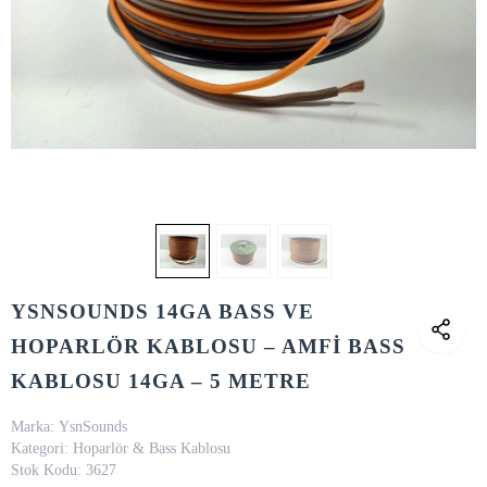
YSNSOUNDS 14GA BASS VE
HOPARLÖR KABLOSU – AMFİ BASS
KABLOSU 14GA – 5 METRE
Marka:
YsnSounds
Kategori:
Hoparlör & Bass Kablosu
Stok Kodu:
3627