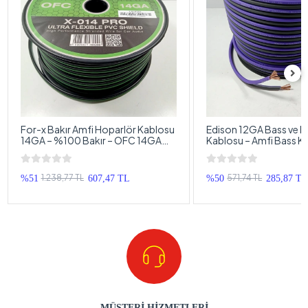
For-x Bakır Amfi Hoparlör Kablosu
Edison 12GA Bass ve H
14GA – %100 Bakır – OFC 14GA
Kablosu – Amfi Bass K
Anfi Bass Kablosu – 5 Metre
– 5 Metre
1.238,77 TL
571,74 TL
%51
607,47 TL
%50
285,87 T
MÜŞTERİ HİZMETLERİ