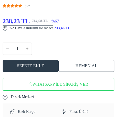
(1) Yorum
238,23 TL
%67
714,68 TL
%2 Havale indirimi ile sadece
233,46 TL
SEPETE EKLE
HEMEN AL
WHATSAPP İLE SİPARİŞ VER
Destek Merkezi
Hızlı Kargo
Fırsat Ürünü