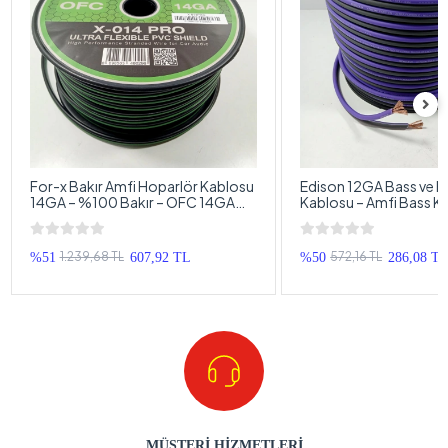
For-x Bakır Amfi Hoparlör Kablosu
Edison 12GA Bass ve H
14GA – %100 Bakır – OFC 14GA
Kablosu – Amfi Bass K
Anfi Bass Kablosu – 5 Metre
– 5 Metre
1.239,68 TL
572,16 TL
%51
607,92 TL
%50
286,08 T
MÜŞTERİ HİZMETLERİ