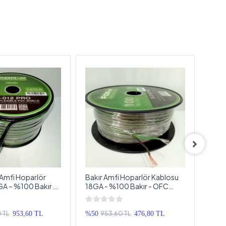
 Amfi Hoparlör
Bakır Amfi Hoparlör Kablosu
For-
GA – %100 Bakır –
18GA - %100 Bakır - OFC
- OF
nfi Bass Kablosu –
18GA Anfi Hoparlör Kablosu -
Teti
5 Metre
Kabl
0 TL
953,60 TL
953,60 TL
%50
476,80 TL
%50