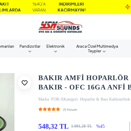
%40'A
İNDİRİMLERİ
MA
A
VARAN
KAÇIRMAYIN!
AL
pmanları
Pandizotlar
Elektronik
Araca Özel Multimedya
Teypler
BAKIR AMFİ HOPARLÖR 
BAKIR - OFC 16GA ANFİ
Marka:
FOR-X
Kategori:
Hoparlör & Bass Kablosu
Stok
(1) Yorum
548,32 TL
%45
1.001,28 TL