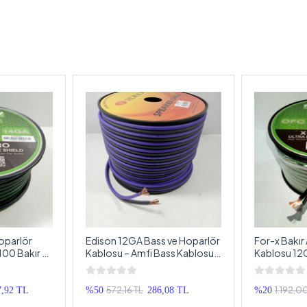
oparlör
Edison 12GA Bass ve Hoparlör
For-x Bakır
00 Bakır –
Kablosu – Amfi Bass Kablosu
Kablosu 12
s Kablosu –
12GA – 5 Metre
OFC 12GA A
5 Metre
572,16 TL
1.192,0
7,92 TL
%50
286,08 TL
%20