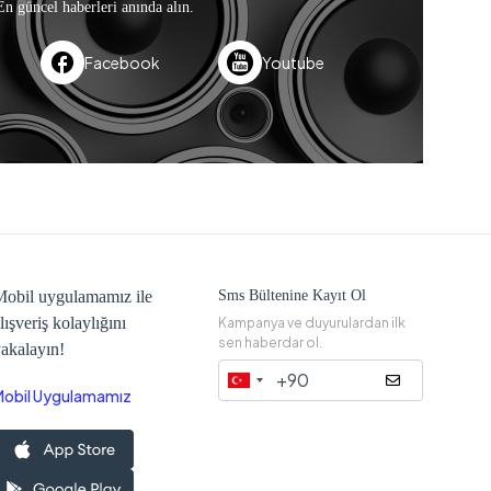
En güncel haberleri anında alın.
Facebook
Youtube
obil uygulamamız ile
Sms Bültenine Kayıt Ol
lışveriş kolaylığını
Kampanya ve duyurulardan ilk
sen haberdar ol.
akalayın!
Mobil Uygulamamız