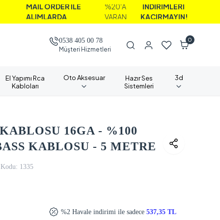
İL ORDER İLE
%20'A
İNDİRİMLERİ
IMLARDA
VARAN
KAÇIRMAYIN!
0
0538 405 00 78
Müşteri Hizmetleri
Oto Aksesuar
3d
El Yapımı Rca
Hazır Ses
Kabloları
Sistemleri
KABLOSU 16GA - %100
 BASS KABLOSU - 5 METRE
 Kodu:
1335
%2 Havale indirimi ile sadece
537,35 TL