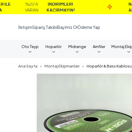
%20'A
İNDİRİMLERİ
NAKİT
VARAN
KAÇIRMAYIN!
ALIMLARD
İletişim
Sipariş Takibi
Bayimiz Ol
Ödeme Yap
Oto Teyp
Hoparlör
Midrange
Amfiler
Montaj Eki
Ana Sayfa
Montaj Ekipmanları
Hoparlör & Bass Kablosu