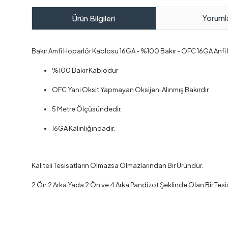
Yoruml
Ürün Bilgileri
Bakır Amfi Hoparlör Kablosu 16GA - %100 Bakır - OFC 16GA Anfi
%100 Bakır Kablodur
OFC Yani Oksit Yapmayan Oksijeni Alınmış Bakırdır
5 Metre Ölçüsündedir.
16GA Kalınlığındadır.
Kaliteli Tesisatların Olmazsa Olmazlarından Bir Üründür.
2 Ön 2 Arka Yada 2 Ön ve 4 Arka Pandizot Şeklinde Olan Bir Tes