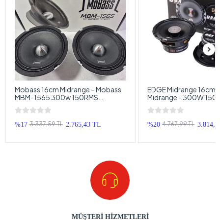
Mobass 16cm Midrange – Mobass
EDGE Midrange 16cm - 
MBM-1565 300w 150RMS
Midrange - 300W 15
Midrange - Kurşun Göbek Pro
16cm Midrange Hoparl
Midrange
PRO6X Midrange 16c
3.337,59 TL
4.767,99 TL
%17
2.765,43 TL
%20
3.814,3
MÜŞTERİ HİZMETLERİ