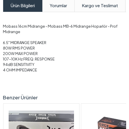
Yorumlar
Kargo ve Teslimat
Ürün Bilgileri
Mobass 16cm Midrange - Mobass MB-6 Midrange Hoparlör - Prof
Midrange
6.5" MIDRANGE SPEAKER
80W RMS POWER
200W MAX POWER
107-10K Hz FREQ. RESPONSE
94dB SENSITIVITY
4 OHM IMPEDANCE
Benzer Ürünler