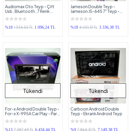
Audiomax Oto Teyp - Çift
Jameson Double Teyp -
Usb , Bluetooth , 7 Renk
Jameson JS-645 7" Teyp -
Geniş Ekran - Teyp
Park Kamerası Hediyeli
1.334,55 TL
4.051,31 TL
%18
1.096,24 TL
%18
3.336,38 TL
Tükendi
Tükendi
For-x Android Double Teyp -
Carboon Android Double
For-x X-995A Car Play - Park
Teyp - Ekranlı Android Teyp
Kamerası Hediyeli
7.387,69 TL
7.864,31 TL
%13
6.434,44 TL
%9
7.149,38 TL