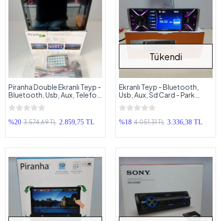
Tükendi
Piranha Double Ekranlı Teyp -
Ekranlı Teyp - Bluetooth,
Bluetooth, Usb, Aux, Telefon
Usb, Aux, Sd Card - Park
Yansıtma
Kamerası Takılabilir
3.574,69 TL
4.051,31 TL
%20
2.859,75 TL
%18
3.336,38 TL