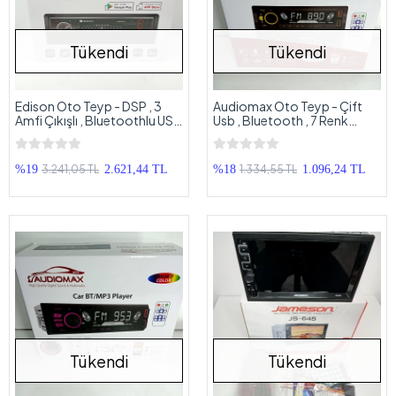
Tükendi
Tükendi
Edison Oto Teyp - DSP , 3
Audiomax Oto Teyp - Çift
Amfi Çıkışlı , Bluetoothlu USB
Usb , Bluetooth , 7 Renk
Aux ve Radyo Çalar
Geniş Ekran - Teyip
3.241,05 TL
1.334,55 TL
%19
2.621,44 TL
%18
1.096,24 TL
Tükendi
Tükendi