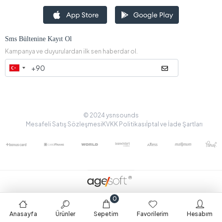
Sms Bültenine Kayıt Ol
Kampanya ve duyurulardan ilk sen haberdar ol.
© 2024 ysnsounds
Mesafeli Satış Sözleşmesi
KVKK Politikası
İptal ve İade Şartları
0
Anasayfa
Ürünler
Sepetim
Favorilerim
Hesabım