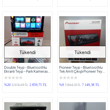
Tükendi
Tükendi
Double Teyp - Bluetoothlu
Pioneer Teyp - Bluetoothlu
Ekranlı Teyp - Park Kamerası
Tek Amfi Çıkışlı Pioneer Teyp
Hediyeli
- PİONEER MVH-S215BT
3.574,69 TL
7.864,31 TL
%20
2.859,75 TL
%9
7.149,38 TL