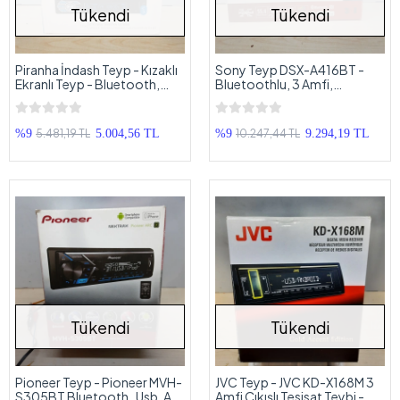
Tükendi
Tükendi
Piranha İndash Teyp - Kızaklı
Sony Teyp DSX-A416BT -
Ekranlı Teyp - Bluetooth,
Bluetoothlu, 3 Amfi,
Usb, Aux
Mikrofon, Usb Aux Çalar
5.481,19 TL
10.247,44 TL
%9
5.004,56 TL
%9
9.294,19 TL
Tükendi
Tükendi
Pioneer Teyp - Pioneer MVH-
JVC Teyp - JVC KD-X168M 3
S305BT Bluetooth , Usb, Aux
Amfi Çıkışlı Tesisat Teybi -