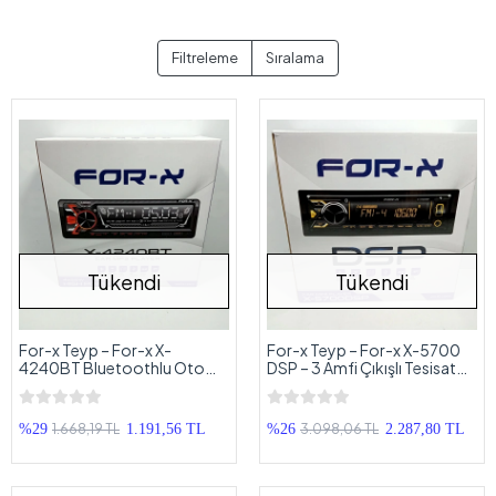
Filtreleme
Sıralama
Tükendi
Tükendi
For-x Teyp – For-x X-
For-x Teyp – For-x X-5700
4240BT Bluetoothlu Oto
DSP – 3 Amfi Çıkışlı Tesisat
Teyp
Teybi
1.668,19 TL
3.098,06 TL
%29
1.191,56 TL
%26
2.287,80 TL