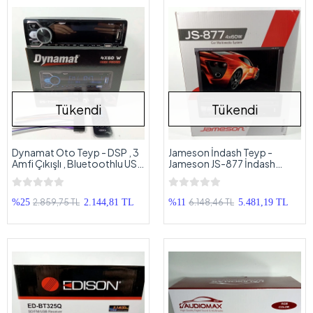
Tükendi
Tükendi
Dynamat Oto Teyp - DSP , 3
Jameson İndash Teyp -
Amfi Çıkışlı , Bluetoothlu USB
Jameson JS-877 İndash
Aux ve Radyo Çalar
Ekranlı Teyp
2.859,75 TL
6.148,46 TL
%25
2.144,81 TL
%11
5.481,19 TL