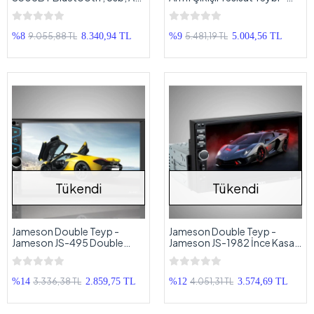
ve Tek Amfi Çıkışlı
Usb, Aux, Radyo
9.055,88 TL
5.481,19 TL
%8
8.340,94 TL
%9
5.004,56 TL
Tükendi
Tükendi
Jameson Double Teyp -
Jameson Double Teyp -
Jameson JS-495 Double
Jameson JS-1982 İnce Kasa
Teyp
Double Teyp
3.336,38 TL
4.051,31 TL
%14
2.859,75 TL
%12
3.574,69 TL