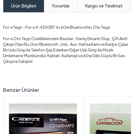
Yorumlar
Kargo ve Teslimat
Ürün Bilgileri
For-x Teyp – For-x X-4250BT 4x60w Bluetoothlu Oto Teyp
For-x Oto Teyp Özelliklerinden Bazıları ; Geniş Ekranlı Olup , Çift Amfi
Çıkışlı Olan Bu Ürün Bluetooth , Usb , Aux , Hafıza Kartı ve Radyo Çalar.
Bir Usb Girişi ile Telefon Şarj Ederken Diğer Usb Girişi İle Müzik
Dinlemeniz Mümkündür. Kaliteli , Kullanışlı ve 60w Gibi Güçlü Bir Ses
Çıkışına Sahiptir.
Benzer Ürünler