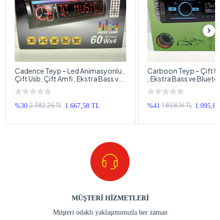
Cadence Teyp – Led Animasyonlu ,
Carboon Teyp – Çift Usb, Çift 
Çift Usb, Çift Amfi , Ekstra Bass ve
, Ekstra Bass ve Bluet
Bluetoothlu 7 Renk Oto Teyp
Oto Teyp
2.382,25 TL
1.858,16 TL
%30
1.667,58 TL
%41
1.095,8
MÜŞTERİ HİZMETLERİ
Müşteri odaklı yaklaşımımızla her zaman