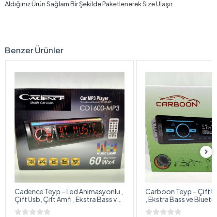
Aldığınız Ürün Sağlam Bir Şekilde Paketlenerek Size Ulaşır.
Benzer Ürünler
Cadence Teyp – Led Animasyonlu ,
Carboon Teyp – Çift Usb, Çift 
Çift Usb, Çift Amfi , Ekstra Bass ve
, Ekstra Bass ve Bluet
Bluetoothlu 7 Renk Oto Teyp
Oto Teyp