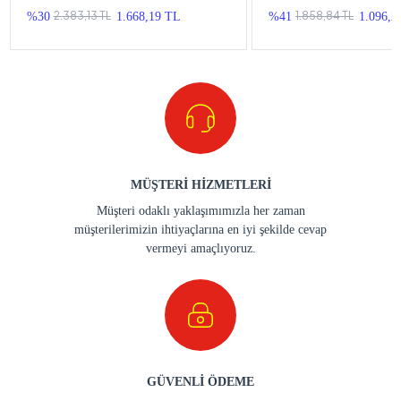
2.383,13 TL
1.858,84 TL
%30
1.668,19 TL
%41
1.096,2
MÜŞTERİ HİZMETLERİ
Müşteri odaklı yaklaşımımızla her zaman
müşterilerimizin ihtiyaçlarına en iyi şekilde cevap
vermeyi amaçlıyoruz.
GÜVENLİ ÖDEME