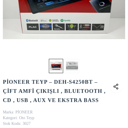
PİONEER TEYP – DEH-S4250BT –
ÇİFT AMFİ ÇIKIŞLI , BLUETOOTH ,
CD , USB , AUX VE EKSTRA BASS
Marka:
PİONEER
Kategori:
Oto Teyp
Stok Kodu:
3027