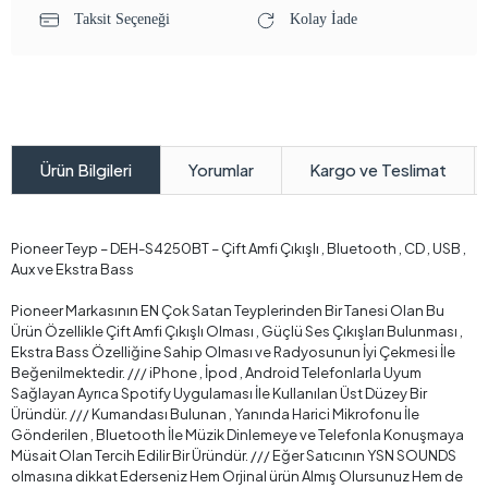
Taksit Seçeneği
Kolay İade
Yorumlar
Kargo ve Teslimat
Ürün Bilgileri
Pioneer Teyp – DEH-S4250BT – Çift Amfi Çıkışlı , Bluetooth , CD , USB ,
Aux ve Ekstra Bass
Pioneer Markasının EN Çok Satan Teyplerinden Bir Tanesi Olan Bu
Ürün Özellikle Çift Amfi Çıkışlı Olması , Güçlü Ses Çıkışları Bulunması ,
Ekstra Bass Özelliğine Sahip Olması ve Radyosunun İyi Çekmesi İle
Beğenilmektedir. /// iPhone , İpod , Android Telefonlarla Uyum
Sağlayan Ayrıca Spotify Uygulaması İle Kullanılan Üst Düzey Bir
Üründür. /// Kumandası Bulunan , Yanında Harici Mikrofonu İle
Gönderilen , Bluetooth İle Müzik Dinlemeye ve Telefonla Konuşmaya
Müsait Olan Tercih Edilir Bir Üründür. /// Eğer Satıcının YSN SOUNDS
olmasına dikkat Ederseniz Hem Orjinal ürün Almış Olursunuz Hem de