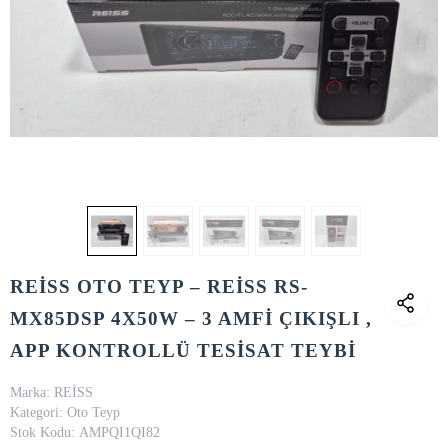
REİSS OTO TEYP – REİSS RS-
MX85DSP 4X50W – 3 AMFİ ÇIKIŞLI ,
APP KONTROLLÜ TESİSAT TEYBİ
Marka:
REİSS
Kategori:
Oto Teyp
Stok Kodu:
AMPQI1QI82