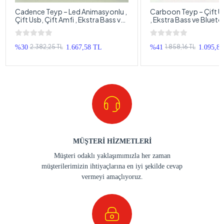
Cadence Teyp – Led Animasyonlu ,
Carboon Teyp – Çift Usb, Çift 
Çift Usb, Çift Amfi , Ekstra Bass ve
, Ekstra Bass ve Bluet
Bluetoothlu 7 Renk Oto Teyp
Oto Teyp
2.382,25 TL
1.858,16 TL
%30
1.667,58 TL
%41
1.095,8
MÜŞTERİ HİZMETLERİ
Müşteri odaklı yaklaşımımızla her zaman
müşterilerimizin ihtiyaçlarına en iyi şekilde cevap
vermeyi amaçlıyoruz.