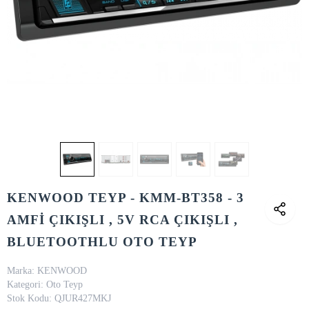
KENWOOD TEYP - KMM-BT358 - 3
AMFİ ÇIKIŞLI , 5V RCA ÇIKIŞLI ,
BLUETOOTHLU OTO TEYP
Marka:
KENWOOD
Kategori:
Oto Teyp
Stok Kodu:
QJUR427MKJ