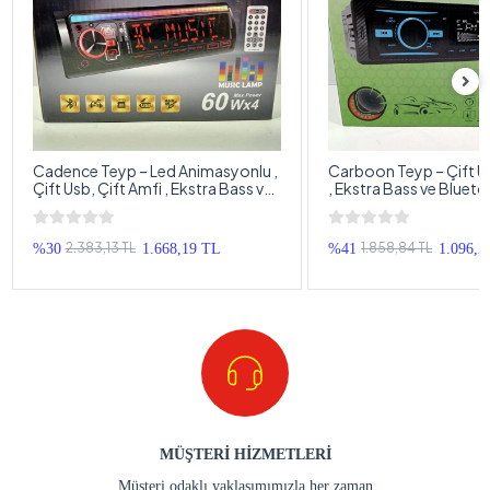
Cadence Teyp – Led Animasyonlu ,
Carboon Teyp – Çift Usb, Çift 
Çift Usb, Çift Amfi , Ekstra Bass ve
, Ekstra Bass ve Bluet
Bluetoothlu 7 Renk Oto Teyp
Oto Teyp
2.383,13 TL
1.858,84 TL
%30
1.668,19 TL
%41
1.096,2
MÜŞTERİ HİZMETLERİ
Müşteri odaklı yaklaşımımızla her zaman