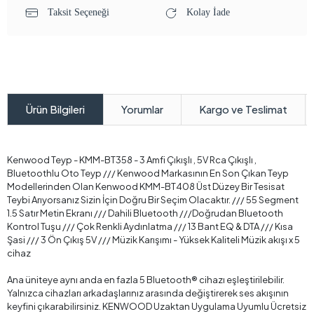
Taksit Seçeneği
Kolay İade
Yorumlar
Kargo ve Teslimat
Ürün Bilgileri
Kenwood Teyp - KMM-BT358 - 3 Amfi Çıkışlı , 5V Rca Çıkışlı ,
Bluetoothlu Oto Teyp /// Kenwood Markasının En Son Çıkan Teyp
Modellerinden Olan Kenwood KMM-BT408 Üst Düzey Bir Tesisat
Teybi Arıyorsanız Sizin İçin Doğru Bir Seçim Olacaktır. /// 55 Segment
1.5 Satır Metin Ekranı /// Dahili Bluetooth ///Doğrudan Bluetooth
Kontrol Tuşu /// Çok Renkli Aydınlatma /// 13 Bant EQ & DTA /// Kısa
Şasi /// 3 Ön Çıkış 5V /// Müzik Karışımı - Yüksek Kaliteli Müzik akışı x 5
cihaz
Ana üniteye aynı anda en fazla 5 Bluetooth® cihazı eşleştirilebilir.
Yalnızca cihazları arkadaşlarınız arasında değiştirerek ses akışının
keyfini çıkarabilirsiniz. KENWOOD Uzaktan Uygulama Uyumlu Ücretsiz