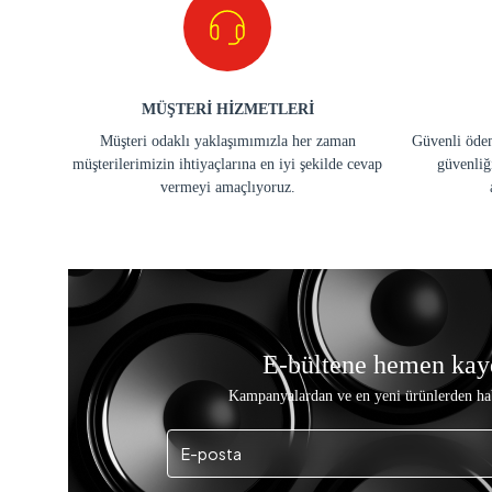
MÜŞTERİ HİZMETLERİ
Müşteri odaklı yaklaşımımızla her zaman
Güvenli ödem
müşterilerimizin ihtiyaçlarına en iyi şekilde cevap
güvenliğ
vermeyi amaçlıyoruz.
E-bültene hemen kay
Kampanyalardan ve en yeni ürünlerden ha