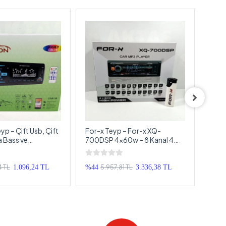
– Çift Usb, Çift
For-x Teyp – For-x XQ-
For-
a Bass ve
700DSP 4x60w – 8 Kanal 4
710D
u 7 Renk Oto Teyp
Amfi Çıkışlı Tesisat Teybi
Amfi 
4 TL
5.957,81 TL
1.096,24 TL
%44
3.336,38 TL
%44