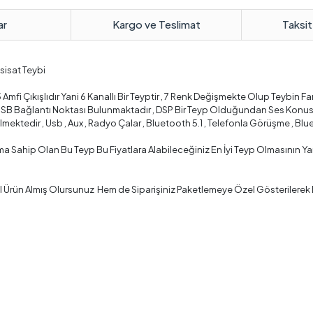
ar
Kargo ve Teslimat
Taksit
sisat Teybi
Amfi Çıkışlıdır Yani 6 Kanallı Bir Teyptir , 7 Renk Değişmekte Olup Teybin Fa
SB Bağlantı Noktası Bulunmaktadır , DSP Bir Teyp Olduğundan Ses Konusu
ektedir , Usb , Aux , Radyo Çalar , Bluetooth 5.1 , Telefonla Görüşme , Blue
 Sahip Olan Bu Teyp Bu Fiyatlara Alabileceğiniz En İyi Teyp Olmasının Ya
ün Almış Olursunuz Hem de Siparişiniz Paketlemeye Özel Gösterilerek Bir