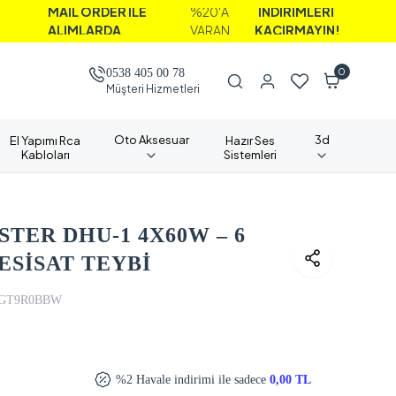
İL ORDER İLE
%20'A
İNDİRİMLERİ
LIMLARDA
VARAN
KAÇIRMAYIN!
0
0538 405 00 78
Müşteri Hizmetleri
Oto Aksesuar
3d
El Yapımı Rca
Hazır Ses
Kabloları
Sistemleri
TER DHU-1 4X60W – 6
ESİSAT TEYBİ
GT9R0BBW
%2 Havale indirimi ile sadece
0,00 TL