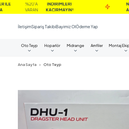
%20'A
İNDİRİMLERİ
NAKİT
VARAN
KAÇIRMAYIN!
ALIMLARD
İletişim
Sipariş Takibi
Bayimiz Ol
Ödeme Yap
Oto Teyp
Hoparlör
Midrange
Amfiler
Montaj Eki
Ana Sayfa
Oto Teyp