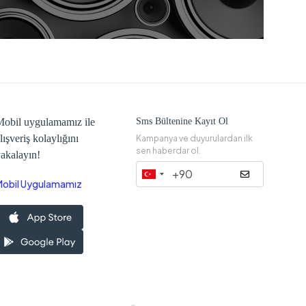
obil uygulamamız ile
Sms Bültenine Kayıt Ol
lışveriş kolaylığını
Kampanya ve duyurulardan ilk
sen haberdar ol.
akalayın!
Mobil Uygulamamız