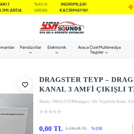
%40'A
İNDİRİMLERİ
MA
A
VARAN
KAÇIRMAYIN!
A
pmanları
Pandizotlar
Elektronik
Araca Özel Multimedya
Teypler
DRAGSTER TEYP – DRAGS
KANAL 3 AMFİ ÇIKIŞLI T
Marka:
DRAGSTER
Kategori:
Oto Teyp
Stok Kodu:
X5
0,00 TL
%100
3.336,38 TL