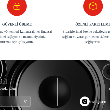
GÜVENLİ ÖDEME
ÖZENLİ PAKETLEM
e yöntemleri kullanarak her finansal
Siparişlerinizi özenle paketleyip 
inizi sağlıyor ve memnuniyetinizi
sağlam ve zarar görmeden sizlere 
artırmak için çalışıyoruz.
sağlıyoruz.
dol!
berdar olun.
Instagram