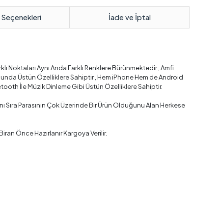
 Seçenekleri
İade ve İptal
rklı Noktaları Aynı Anda Farklı Renklere Bürünmektedir , Amfi
nda Üstün Özelliklere Sahiptir , Hem iPhone Hem de Android
tooth İle Müzik Dinleme Gibi Üstün Özelliklere Sahiptir.
nı Sıra Parasının Çok Üzerinde Bir Ürün Olduğunu Alan Herkese
an Önce Hazırlanır Kargoya Verilir.