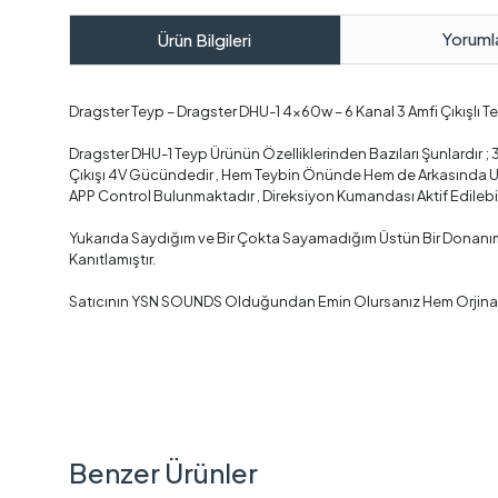
Yoruml
Ürün Bilgileri
Dragster Teyp – Dragster DHU-1 4x60w – 6 Kanal 3 Amfi Çıkışlı Te
Dragster DHU-1 Teyp Ürünün Özelliklerinden Bazıları Şunlardır ; 3 
Çıkışı 4V Gücündedir , Hem Teybin Önünde Hem de Arkasında U
APP Control Bulunmaktadır , Direksiyon Kumandası Aktif Edilebilm
Yukarıda Saydığım ve Bir Çokta Sayamadığım Üstün Bir Donanıma
Kanıtlamıştır.
Satıcının YSN SOUNDS Olduğundan Emin Olursanız Hem Orjinal Ür
Benzer Ürünler