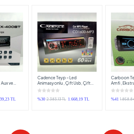
Cadence Teyp – Led
Carboon Teyp 
 Aux ve
Animasyonlu , Çift Usb, Çift
Amfi , Ekstr
Amfi , Ekstra Bass ve
Bluetoothl
to Teyp
Bluetoothlu 7 Renk Oto Teyp
2.383,13 TL
1.858,8
239,23 TL
%30
1.668,19 TL
%41