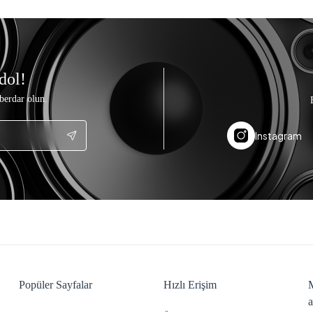
dol!
berdar olun.
Instagram
Popüler Sayfalar
Hızlı Erişim
M
a