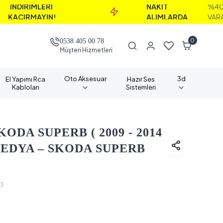
MLERİ
NAKİT
%40'A
İ
MAYIN!
ALIMLARDA
VARAN
K
0
0538 405 00 78
Müşteri Hizmetleri
Oto Aksesuar
3d
El Yapımı Rca
Hazır Ses
Kabloları
Sistemleri
ODA SUPERB ( 2009 - 2014
EDYA – SKODA SUPERB
3