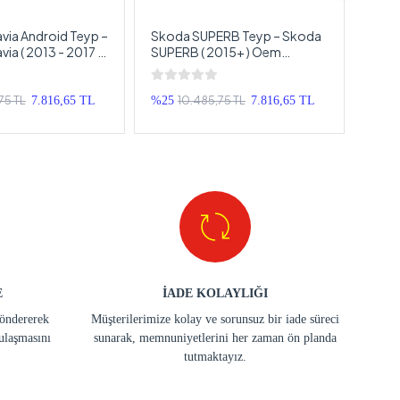
via Android Teyp –
Skoda SUPERB Teyp – Skoda
Skod
ia ( 2013 - 2017 )
SUPERB ( 2015+ ) Oem
Skoda
d Multimedya –
Android Multimedya – Skoda
Oem 
via Android
SUPERB Android Double Teyp
Skod
p
Teyp
75 TL
10.485,75 TL
7.816,65 TL
%25
7.816,65 TL
%11
E
İADE KOLAYLIĞI
göndererek
Müşterilerimize kolay ve sorunsuz bir iade süreci
ulaşmasını
sunarak, memnuniyetlerini her zaman ön planda
tutmaktayız.