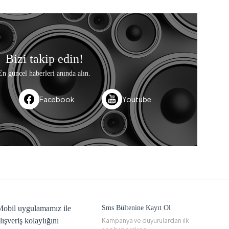
Bizi takip edin!
En güncel haberleri anında alın.
Facebook
Youtube
obil uygulamamız ile
Sms Bültenine Kayıt Ol
lışveriş kolaylığını
Kampanya ve duyurulardan ilk