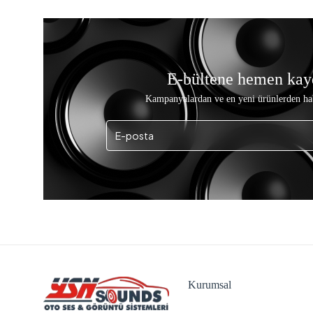
E-bültene hemen kay
Kampanyalardan ve en yeni ürünlerden ha
Kurumsal