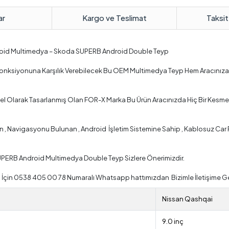
ar
Kargo ve Teslimat
Taksit
oid Multimedya – Skoda SUPERB Android Double Teyp
 Fonksiyonuna Karşılık Verebilecek Bu OEM Multimedya Teyp Hem Aracınıza
l Olarak Tasarlanmış Olan FOR-X Marka Bu Ürün Aracınızda Hiç Bir Kesme 
 Navigasyonu Bulunan , Android İşletim Sistemine Sahip , Kablosuz Car Pla
UPERB Android Multimedya Double Teyp Sizlere Önerimizdir.
İçin 0538 405 00 78 Numaralı Whatsapp hattımızdan Bizimle İletişime Ge
Nissan Qashqai
9.0 inç