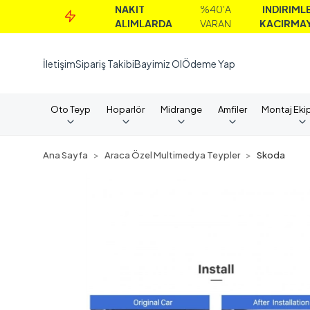
NAKİT
%40'A
İNDİRİMLERİ
ALIMLARDA
VARAN
KAÇIRMAYIN!
İletişim
Sipariş Takibi
Bayimiz Ol
Ödeme Yap
Oto Teyp
Hoparlör
Midrange
Amfiler
Montaj Eki
Ana Sayfa
Araca Özel Multimedya Teypler
Skoda