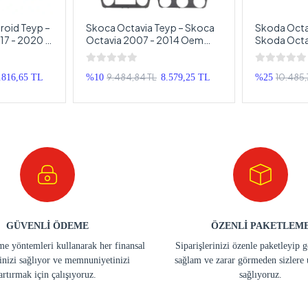
roid Teyp –
Skoca Octavia Teyp – Skoca
Skoda Octa
17 - 2020 )
Octavia 2007 - 2014 Oem
Skoda Octav
imedya –
Android Multimedya – Skoca
Oem Androi
roid
Octavia Android Double Teyp
Skoda Octa
Double Tey
9.484,84 TL
10.485,
.816,65 TL
%10
8.579,25 TL
%25
GÜVENLİ ÖDEME
ÖZENLİ PAKETLEM
e yöntemleri kullanarak her finansal
Siparişlerinizi özenle paketleyip 
inizi sağlıyor ve memnuniyetinizi
sağlam ve zarar görmeden sizlere 
artırmak için çalışıyoruz.
sağlıyoruz.