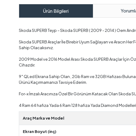
Yoruml
Ürün Bilgileri
Skoda SUPERB Teyp – Skoda SUPERB ( 2009 - 2014 ) Oem Andr
Skoda SUPERB Araçlar İle Birebir Uyum Sağlayan ve Aracın Her
Sahip Olacaksınız.
2009 Model ve 2016 Model Arası Skoda SUPERB Araçlar İçin Öze
Cihazdır.
9″ QLed Ekrana Sahip Olan , 2Gb Ram ve 32GB Hafızası Bulunan ,
Ürünü Kaçırmamanızı Tavsiye Ederim.
For-x İmzalı Aracınıza Özel Bir Görünüm Katacak Olan Skoda S
4 Ram 64 hafıza Yada 6 Ram 128 hafıza Yada Diamond Modelleri 
Araç Marka ve Model
Ekran Boyut (inç)