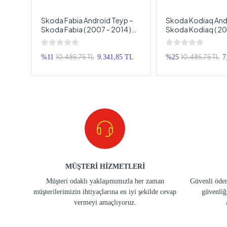
koda
Skoda Fabia Android Teyp –
Skoda Kodiaq And
Skoda Fabia ( 2007 - 2014 )
Skoda Kodiaq ( 20
koda
Oem Android Multimedya –
Oem Android Mult
Teyp
Skoda Fabia Android Double
Skoda Kodiaq And
Teyp
Double Teyp
10.485,75 TL
10.485,75 TL
 TL
%11
9.341,85 TL
%25
7
MÜŞTERİ HİZMETLERİ
Müşteri odaklı yaklaşımımızla her zaman
Güvenli ödem
müşterilerimizin ihtiyaçlarına en iyi şekilde cevap
güvenliğ
vermeyi amaçlıyoruz.