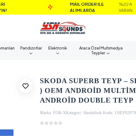
MAİL ORDER İLE
%20'A
İNDİRİ
ALIMLARDA
VARAN
KAÇIR
pmanları
Pandizotlar
Elektronik
Araca Özel Multimedya
Teypler
SKODA SUPERB TEYP – SK
) OEM ANDROİD MULTİM
ANDROİD DOUBLE TEYP
Marka:
FOR-X
Kategori:
Skoda
Stok Kodu:
U0EP02P79