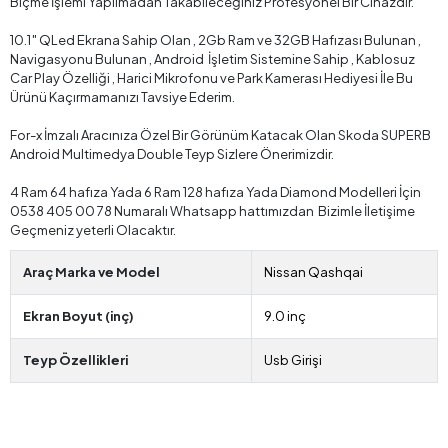
Biçme İşlemi Yapılmadan Takabileceğiniz Profesyonel Bir Cihazdır.
10.1″ QLed Ekrana Sahip Olan , 2Gb Ram ve 32GB Hafızası Bulunan ,
Navigasyonu Bulunan , Android İşletim Sistemine Sahip , Kablosuz
Car Play Özelliği , Harici Mikrofonu ve Park Kamerası Hediyesi İle Bu
Ürünü Kaçırmamanızı Tavsiye Ederim.
For-x İmzalı Aracınıza Özel Bir Görünüm Katacak Olan Skoda SUPERB
Android Multimedya Double Teyp Sizlere Önerimizdir.
4 Ram 64 hafıza Yada 6 Ram 128 hafıza Yada Diamond Modelleri İçin
0538 405 00 78 Numaralı Whatsapp hattımızdan Bizimle İletişime
Geçmeniz yeterli Olacaktır.
Araç Marka ve Model
Nissan Qashqai
Ekran Boyut (inç)
9.0 inç
Teyp Özellikleri
Usb Girişi