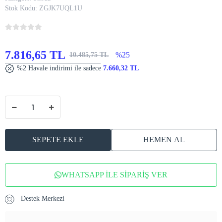
Stok Kodu:
ZGJK7UQL1U
7.816,65 TL
%25
10.485,75 TL
%2 Havale indirimi ile sadece
7.660,32 TL
SEPETE EKLE
HEMEN AL
WHATSAPP İLE SİPARİŞ VER
Destek Merkezi