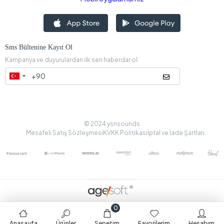
Sms Bültenine Kayıt Ol
Kampanya ve duyurulardan ilk sen haberdar ol.
© 2024 ysnsounds
Mesafeli Satış Sözleşmesi
KVKK Politikası
İptal ve İade Şartları
0
Anasayfa
Ürünler
Sepetim
Favorilerim
Hesabım