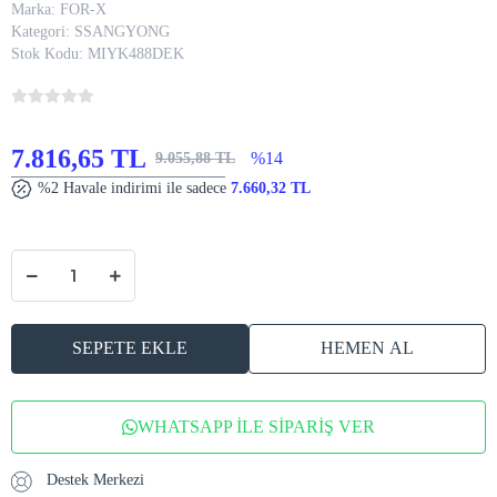
Marka:
FOR-X
Kategori:
SSANGYONG
Stok Kodu:
MIYK488DEK
7.816,65 TL
%14
9.055,88 TL
%2 Havale indirimi ile sadece
7.660,32 TL
SEPETE EKLE
HEMEN AL
WHATSAPP İLE SİPARİŞ VER
Destek Merkezi