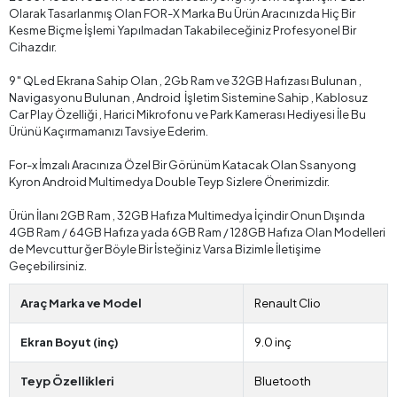
Olarak Tasarlanmış Olan FOR-X Marka Bu Ürün Aracınızda Hiç Bir
Kesme Biçme İşlemi Yapılmadan Takabileceğiniz Profesyonel Bir
Cihazdır.
9″ QLed Ekrana Sahip Olan , 2Gb Ram ve 32GB Hafızası Bulunan ,
Navigasyonu Bulunan , Android İşletim Sistemine Sahip , Kablosuz
Car Play Özelliği , Harici Mikrofonu ve Park Kamerası Hediyesi İle Bu
Ürünü Kaçırmamanızı Tavsiye Ederim.
For-x İmzalı Aracınıza Özel Bir Görünüm Katacak Olan Ssanyong
Kyron Android Multimedya Double Teyp Sizlere Önerimizdir.
Ürün İlanı 2GB Ram , 32GB Hafıza Multimedya İçindir Onun Dışında
4GB Ram / 64GB Hafıza yada 6GB Ram / 128GB Hafıza Olan Modelleri
de Mevcuttur ğer Böyle Bir İsteğiniz Varsa Bizimle İletişime
Geçebilirsiniz.
Araç Marka ve Model
Renault Clio
Ekran Boyut (inç)
9.0 inç
Teyp Özellikleri
Bluetooth