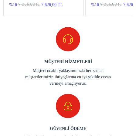
Teyp
Teyp
9.055,88 TL
9.055,88 TL
%16
7.626,00 TL
%16
7.626,
MÜŞTERİ HİZMETLERİ
Müşteri odaklı yaklaşımımızla her zaman
müşterilerimizin ihtiyaçlarına en iyi şekilde cevap
vermeyi amaçlıyoruz.
GÜVENLİ ÖDEME