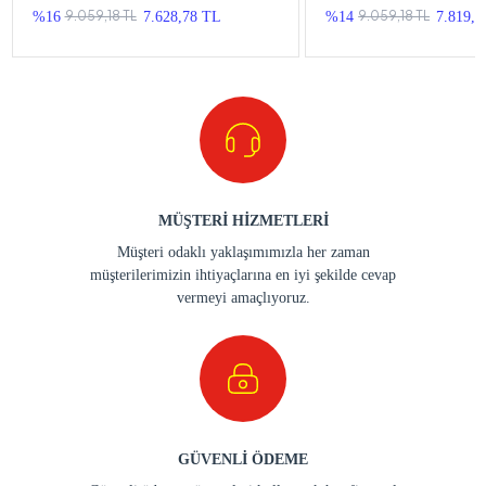
Teyp
Teyp
9.059,18 TL
9.059,18 TL
%16
7.628,78 TL
%14
7.819,5
MÜŞTERİ HİZMETLERİ
Müşteri odaklı yaklaşımımızla her zaman
müşterilerimizin ihtiyaçlarına en iyi şekilde cevap
vermeyi amaçlıyoruz.
GÜVENLİ ÖDEME