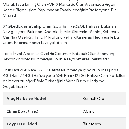
Olarak Tasarlanmış Olan FOR-X Marka Bu Ürün Aracınızda Hiç Bir
Kesme Biçme İşlemi Yapılmadan Takabileceğiniz Profesyonel Bir
Cihazdır.
9″ QLed Ekrana Sahip Olan , 2Gb Ram ve 32GB Hafızası Bulunan ,
Navigasyonu Bulunan , Android İşletim Sistemine Sahip , Kablosuz
Car Play Özelliği , Harici Mikrofonu ve Park Kamerası Hediyesi İle Bu
Ürünü Kaçırmamanızı Tavsiye Ederim.
For-x İmzalı Aracınıza Özel Bir Görünüm Katacak Olan Ssanyong
Rexton Android Multimedya Double Teyp Sizlere Önerimizdir.
Ürün İlanı 2GB Ram , 32GB Hafıza Multimedya İçindir Onun Dışında
4GB Ram / 64GB Hafıza yada 6GB Ram / 128GB Hafıza Olan Modelleri
de Mevcuttur ğer Böyle Bir İsteğiniz Varsa Bizimle İletişime
Geçebilirsiniz.
Araç Marka ve Model
Renault Clio
Ekran Boyut (inç)
9.0 inç
Teyp Özellikleri
Bluetooth