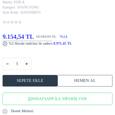
Marka:
FOR-X
Kategori:
SSANGYONG
Stok Kodu:
45JSONB6TS
9.154,54 TL
%14
10.584,94 TL
%2 Havale indirimi ile sadece
8.971,45 TL
SEPETE EKLE
HEMEN AL
WHATSAPP İLE SİPARİŞ VER
Destek Merkezi