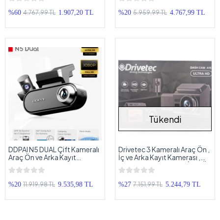
Arka Kamera Siyah
Arka Kamera Siyah
4.767,99 TL
5.959,99 TL
%60
1.907,20 TL
%20
4.767,99 TL
Tükendi
DDPAI N5 DUAL Çift Kameralı
Drivetec 3 Kameralı Araç Ön ,
Araç Ön ve Arka Kayıt
İç ve Arka Kayıt Kamerası ,
kamerası , 4K, Wi-Fi, GPS ,
Ultra HD, Ekranlı, Araç İçi + Ön
Araç İçi + Arka Kamera Siyah
+ Arka Kamera Siyah
11.919,98 TL
7.151,99 TL
%20
9.535,98 TL
%27
5.244,79 TL