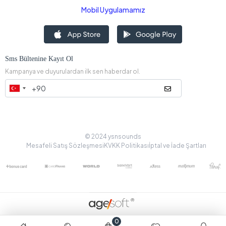
Mobil Uygulamamız
Sms Bültenine Kayıt Ol
Kampanya ve duyurulardan ilk sen haberdar ol.
© 2024 ysnsounds
Mesafeli Satış Sözleşmesi
KVKK Politikası
İptal ve İade Şartları
0