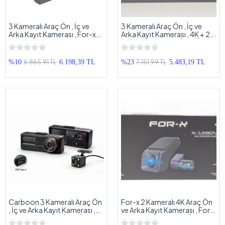
3 Kameralı Araç Ön , İç ve
3 Kameralı Araç Ön , İç ve
Arka Kayıt Kamerası , For-x
Arka Kayıt Kamerası , 4K + 2k
X-33DVR , 2K + 2k + 2K ,
+ 2K , Ekranlı, Araç İçi + Ön +
Ekranlı, Araç İçi + Ön + Arka
Arka Kamera Siyah
Kamera Siyah
6.865,91 TL
7.151,99 TL
%10
6.198,39 TL
%23
5.483,19 TL
Carboon 3 Kameralı Araç Ön
For-x 2 Kameralı 4K Araç Ön
, İç ve Arka Kayıt Kamerası ,
ve Arka Kayıt Kamerası , For-
HD , Ekranlı, Araç İçi + Ön +
x X-128DVR 4K Araç Ön ve