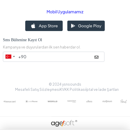
Mobil Uygulamamız
Sms Bültenine Kayıt Ol
Kampanya ve duyurulardan ilk sen haberdar ol.
© 2024 ysnsounds
Mesafeli Satış Sözleşmesi
KVKK Politikası
İptal ve İade Şartları