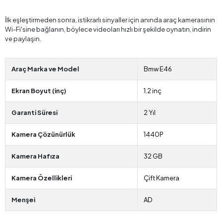
İlk eşleştirmeden sonra, istikrarlı sinyaller için anında araç kamerasının
Wi-Fi'sine bağlanın, böylece videoları hızlı bir şekilde oynatın, indirin
ve paylaşın.
Araç Marka ve Model
Bmw E46
Ekran Boyut (inç)
1.2 inç
Garanti Süresi
2 Yıl
Kamera Çözünürlük
1440P
Kamera Hafıza
32 GB
Kamera Özellikleri
Çift Kamera
Menşei
AD