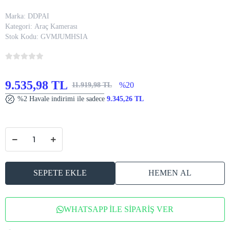
Marka:
DDPAI
Kategori:
Araç Kamerası
Stok Kodu:
GVMJUMHSIA
9.535,98 TL
%20
11.919,98 TL
%2 Havale indirimi ile sadece
9.345,26 TL
SEPETE EKLE
HEMEN AL
WHATSAPP İLE SİPARİŞ VER