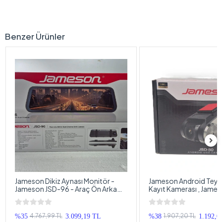
Benzer Ürünler
Jameson Dikiz Aynası Monitör -
Jameson Android Teyple
Jameson JSD-96 - Araç Ön Arka
Kayıt Kamerası , Jame
Kamera Kayıt , Park Kameralı Full
Araç Yol Kayıt Kameras
HD Kameralı Ekran
Multimedya Araç Kayıt
4.767,99 TL
1.907,20 TL
%35
3.099,19 TL
%38
1.192,0