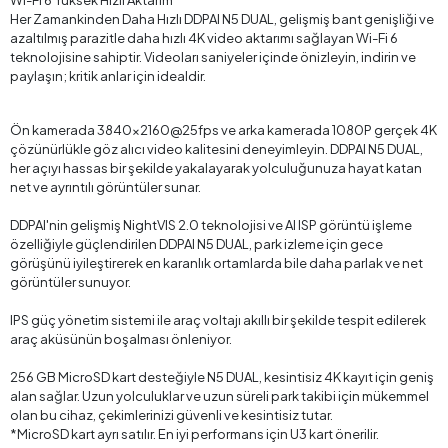
Wi-Fi 6 Yüksek Hızlı Aktarım
Her Zamankinden Daha Hızlı DDPAI N5 DUAL, gelişmiş bant genişliği ve
azaltılmış parazitle daha hızlı 4K video aktarımı sağlayan Wi-Fi 6
teknolojisine sahiptir. Videoları saniyeler içinde önizleyin, indirin ve
paylaşın; kritik anlar için idealdir.
Ön kamerada 3840x2160@25fps ve arka kamerada 1080P gerçek 4K
çözünürlükle göz alıcı video kalitesini deneyimleyin. DDPAI N5 DUAL,
her açıyı hassas bir şekilde yakalayarak yolculuğunuza hayat katan
net ve ayrıntılı görüntüler sunar.
DDPAI'nin gelişmiş NightVIS 2.0 teknolojisi ve AI ISP görüntü işleme
özelliğiyle güçlendirilen DDPAI N5 DUAL, park izleme için gece
görüşünü iyileştirerek en karanlık ortamlarda bile daha parlak ve net
görüntüler sunuyor.
IPS güç yönetim sistemi ile araç voltajı akıllı bir şekilde tespit edilerek
araç aküsünün boşalması önleniyor.
256 GB MicroSD kart desteğiyle N5 DUAL, kesintisiz 4K kayıt için geniş
alan sağlar. Uzun yolculuklar ve uzun süreli park takibi için mükemmel
olan bu cihaz, çekimlerinizi güvenli ve kesintisiz tutar.
*MicroSD kart ayrı satılır. En iyi performans için U3 kart önerilir.