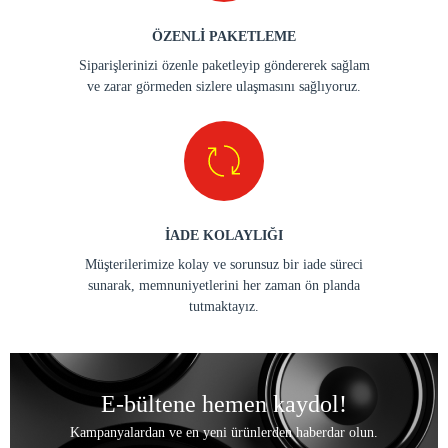
ÖZENLİ PAKETLEME
Siparişlerinizi özenle paketleyip göndererek sağlam
ve zarar görmeden sizlere ulaşmasını sağlıyoruz.
İADE KOLAYLIĞI
Müşterilerimize kolay ve sorunsuz bir iade süreci
sunarak, memnuniyetlerini her zaman ön planda
tutmaktayız.
E-bültene hemen kaydol!
Kampanyalardan ve en yeni ürünlerden haberdar olun.