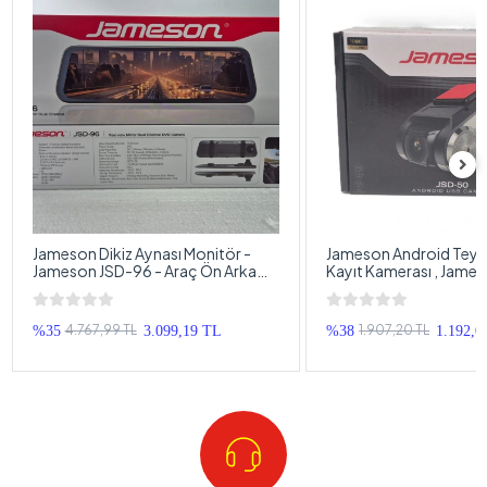
Jameson Dikiz Aynası Monitör -
Jameson Android Teyple
Jameson JSD-96 - Araç Ön Arka
Kayıt Kamerası , Jame
Kamera Kayıt , Park Kameralı Full
Araç Yol Kayıt Kameras
HD Kameralı Ekran
Multimedya Araç Kayıt
4.767,99 TL
1.907,20 TL
%35
3.099,19 TL
%38
1.192,0