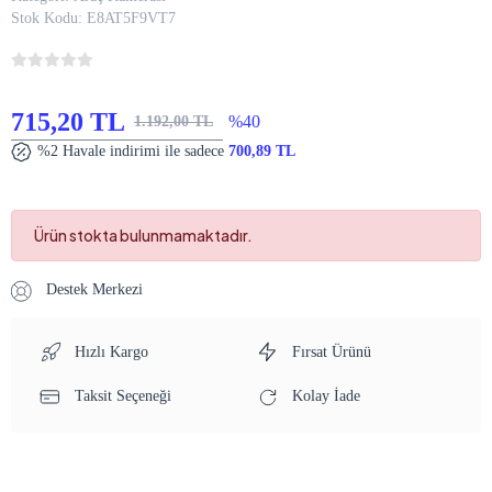
Stok Kodu:
E8AT5F9VT7
715,20 TL
%40
1.192,00 TL
%2 Havale indirimi ile sadece
700,89 TL
Ürün stokta bulunmamaktadır.
Destek Merkezi
Hızlı Kargo
Fırsat Ürünü
Taksit Seçeneği
Kolay İade