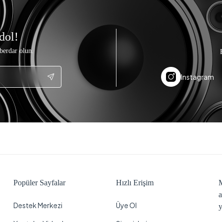
dol!
berdar olun.
Instagram
Popüler Sayfalar
Hızlı Erişim
M
a
Destek Merkezi
Üye Ol
y