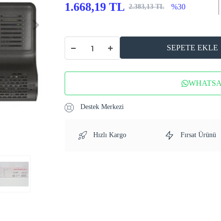
1.668,19 TL
%30
2.383,13 TL
SEPETE EKLE
WHATSAP
Destek Merkezi
Hızlı Kargo
Fırsat Ürünü