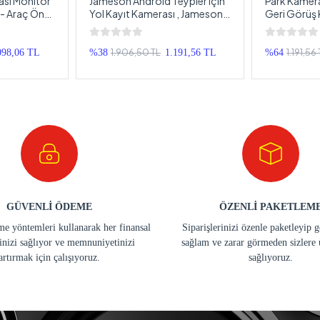
ası Monitör
Jameson Android Teypler için
Park Kamera
- Araç Ön
Yol Kayıt Kamerası , Jameson
Geri Görüş 
, Park
JSD-50 Araç Yol Kayıt
Tampona Ta
ameralı
Kamerası , Android
Park Kamer
Multimedya Araç Kayıt
1.906,50 TL
1.191,56
098,06 TL
%38
1.191,56 TL
%64
Kamerası
GÜVENLİ ÖDEME
ÖZENLİ PAKETLEM
e yöntemleri kullanarak her finansal
Siparişlerinizi özenle paketleyip 
inizi sağlıyor ve memnuniyetinizi
sağlam ve zarar görmeden sizlere 
artırmak için çalışıyoruz.
sağlıyoruz.