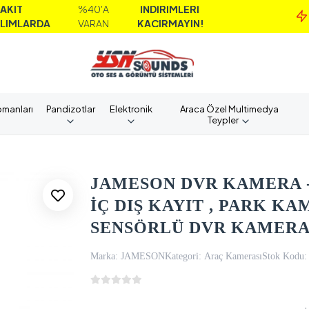
%40'A
İNDİRİMLERİ
MA
A
VARAN
KAÇIRMAYIN!
AL
pmanları
Pandizotlar
Elektronik
Araca Özel Multimedya
Teypler
JAMESON DVR KAMERA - 
İÇ DIŞ KAYIT , PARK K
SENSÖRLÜ DVR KAMER
Marka:
JAMESON
Kategori:
Araç Kamerası
Stok Kodu: