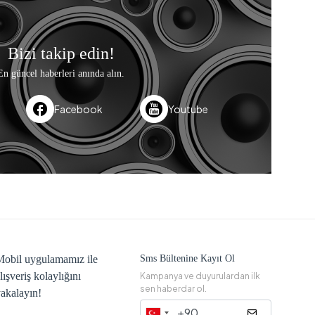
Bizi takip edin!
En güncel haberleri anında alın.
Facebook
Youtube
obil uygulamamız ile
Sms Bültenine Kayıt Ol
lışveriş kolaylığını
Kampanya ve duyurulardan ilk
sen haberdar ol.
akalayın!