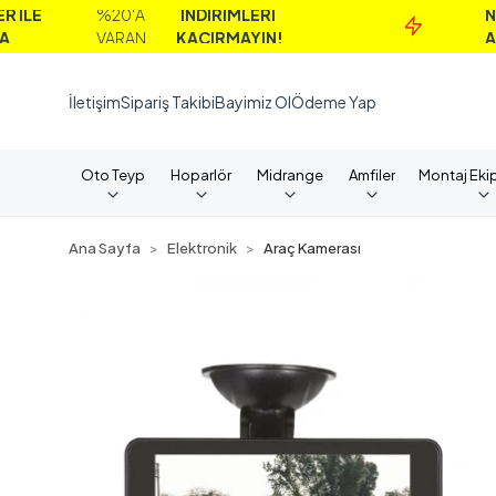
%20'A
İNDİRİMLERİ
NAKİT
VARAN
KAÇIRMAYIN!
ALIMLARD
İletişim
Sipariş Takibi
Bayimiz Ol
Ödeme Yap
Oto Teyp
Hoparlör
Midrange
Amfiler
Montaj Eki
Ana Sayfa
Elektronik
Araç Kamerası