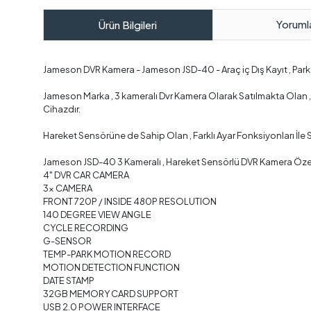
Yoruml
Ürün Bilgileri
Jameson DVR Kamera - Jameson JSD-40 - Araç iç Dış Kayıt , Par
Jameson Marka , 3 kameralı Dvr Kamera Olarak Satılmakta Olan , A
Cihazdır.
Hareket Sensörüne de Sahip Olan , Farklı Ayar Fonksiyonları İle 
Jameson JSD-40 3 Kameralı , Hareket Sensörlü DVR Kamera Özelli
4" DVR CAR CAMERA
3x CAMERA
FRONT 720P / INSIDE 480P RESOLUTION
140 DEGREE VIEW ANGLE
CYCLE RECORDING
G-SENSOR
TEMP-PARK MOTION RECORD
MOTION DETECTION FUNCTION
DATE STAMP
32GB MEMORY CARD SUPPORT
USB 2.0 POWER INTERFACE