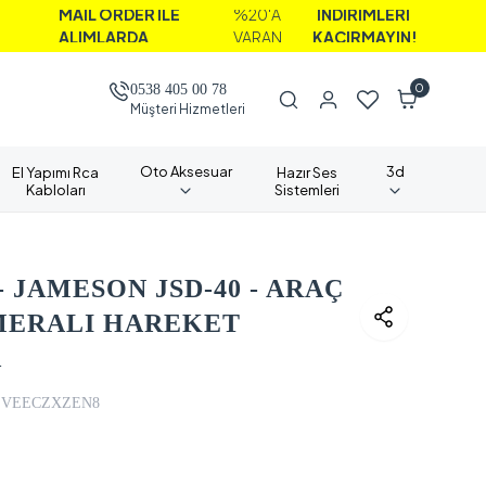
İL ORDER İLE
%20'A
İNDİRİMLERİ
IMLARDA
VARAN
KAÇIRMAYIN!
0
0538 405 00 78
Müşteri Hizmetleri
Oto Aksesuar
3d
El Yapımı Rca
Hazır Ses
Kabloları
Sistemleri
JAMESON JSD-40 - ARAÇ
AMERALI HAREKET
A
VEECZXZEN8