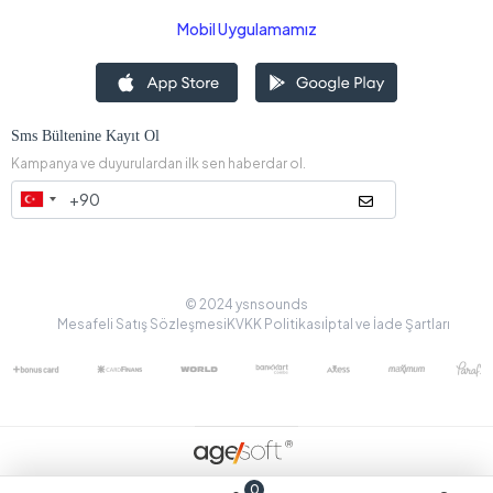
Mobil Uygulamamız
Sms Bültenine Kayıt Ol
Kampanya ve duyurulardan ilk sen haberdar ol.
© 2024 ysnsounds
Mesafeli Satış Sözleşmesi
KVKK Politikası
İptal ve İade Şartları
0