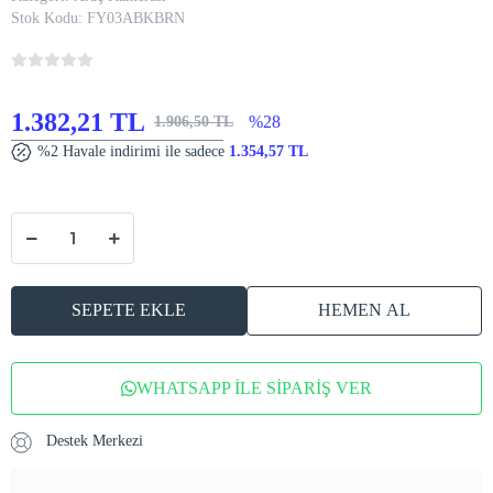
Stok Kodu:
FY03ABKBRN
1.382,21 TL
%28
1.906,50 TL
%2 Havale indirimi ile sadece
1.354,57 TL
SEPETE EKLE
HEMEN AL
WHATSAPP İLE SİPARİŞ VER
Destek Merkezi