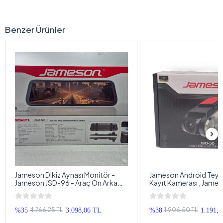
Benzer Ürünler
Jameson Dikiz Aynası Monitör -
Jameson Android Teyple
Jameson JSD-96 - Araç Ön Arka
Kayıt Kamerası , Jame
Kamera Kayıt , Park Kameralı Full
Araç Yol Kayıt Kameras
HD Kameralı Ekran
Multimedya Araç Kayıt
4.766,25 TL
1.906,50 TL
%35
3.098,06 TL
%38
1.191,