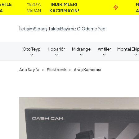
%20'A
İNDİRİMLERİ
NAKİT
VARAN
KAÇIRMAYIN!
ALIMLARDA
İletişim
Sipariş Takibi
Bayimiz Ol
Ödeme Yap
Oto Teyp
Hoparlör
Midrange
Amfiler
Montaj Eki
Ana Sayfa
Elektronik
Araç Kamerası