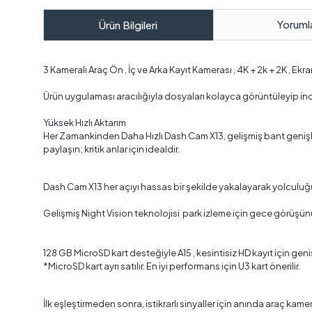
Yoruml
Ürün Bilgileri
3 Kameralı Araç Ön , İç ve Arka Kayıt Kamerası , 4K + 2k + 2K , Ekr
Ürün uygulaması aracılığıyla dosyaları kolayca görüntüleyip indi
Yüksek Hızlı Aktarım
Her Zamankinden Daha Hızlı Dash Cam X13, gelişmiş bant genişliği 
paylaşın; kritik anlar için idealdir.
Dash Cam X13 her açıyı hassas bir şekilde yakalayarak yolculuğu
Gelişmiş Night Vision teknolojisi park izleme için gece görüşünü
128 GB MicroSD kart desteğiyle A15 , kesintisiz HD kayıt için geni
*MicroSD kart ayrı satılır. En iyi performans için U3 kart önerilir.
İlk eşleştirmeden sonra, istikrarlı sinyaller için anında araç kame