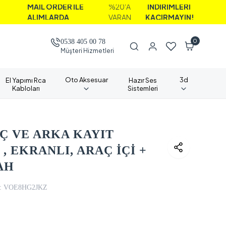
L ORDER İLE
%20'A
İNDİRİMLERİ
IMLARDA
VARAN
KAÇIRMAYIN!
0
0538 405 00 78
Müşteri Hizmetleri
Oto Aksesuar
3d
El Yapımı Rca
Hazır Ses
Kabloları
Sistemleri
İÇ VE ARKA KAYIT
 , EKRANLI, ARAÇ İÇİ +
AH
:
VOE8HG2JKZ