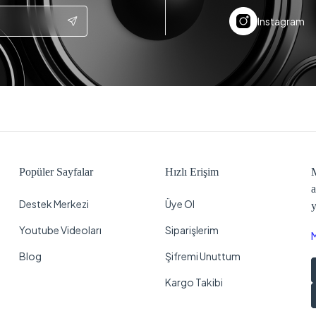
Instagram
Popüler Sayfalar
Hızlı Erişim
M
a
Destek Merkezi
Üye Ol
y
Youtube Videoları
Siparişlerim
Blog
Şifremi Unuttum
Kargo Takibi