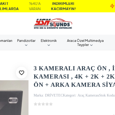
%40'A
İNDİRİMLERİ
MAİ
VARAN
KAÇIRMAYIN!
AL
pmanları
Pandizotlar
Elektronik
Araca Özel Multimedya
Teypler
3 KAMERALI ARAÇ ÖN , 
KAMERASI , 4K + 2K + 2K
ÖN + ARKA KAMERA SİY
Marka:
DRİVETEC
Kategori:
Araç Kamerası
Stok Kodu