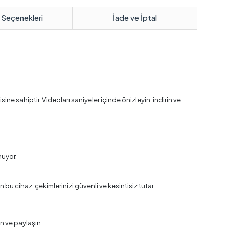
 Seçenekleri
İade ve İptal
ne sahiptir. Videoları saniyeler içinde önizleyin, indirin ve
nuyor.
 bu cihaz, çekimlerinizi güvenli ve kesintisiz tutar.
in ve paylaşın.