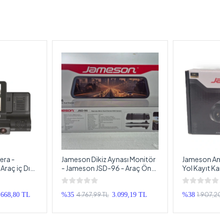
ra -
Jameson Dikiz Aynası Monitör
Jameson And
Araç iç Dış
- Jameson JSD-96 - Araç Ön
Yol Kayıt K
alı Hareket
Arka Kamera Kayıt , Park
JSD-50 Araç
era
Kameralı Full HD Kameralı
Kamerası , 
Ekran
Multimedya 
4.767,99 TL
1.907,2
.668,80 TL
%35
3.099,19 TL
%38
Kamerası