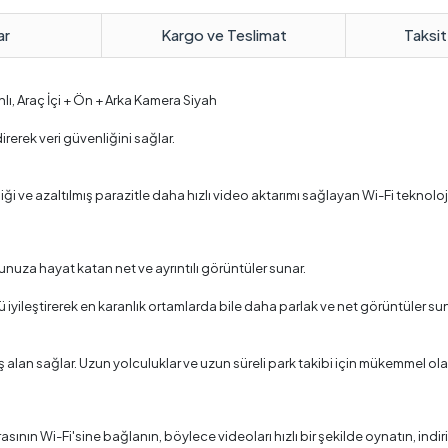
ar
Kargo ve Teslimat
Taksit
anlı, Araç İçi + Ön + Arka Kamera Siyah
rerek veri güvenliğini sağlar.
ve azaltılmış parazitle daha hızlı video aktarımı sağlayan Wi-Fi teknolojisi
nuza hayat katan net ve ayrıntılı görüntüler sunar.
 iyileştirerek en karanlık ortamlarda bile daha parlak ve net görüntüler su
ş alan sağlar. Uzun yolculuklar ve uzun süreli park takibi için mükemmel olan
rasının Wi-Fi'sine bağlanın, böylece videoları hızlı bir şekilde oynatın, indir