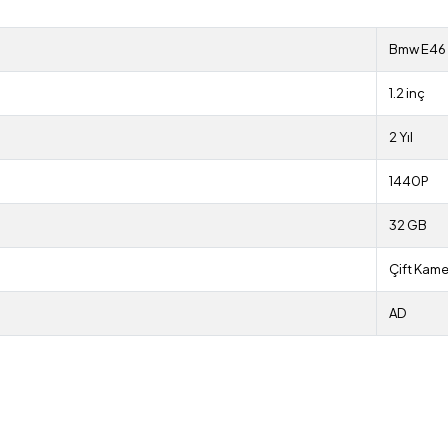
Bmw E46
1.2 inç
2 Yıl
1440P
32 GB
Çift Kame
AD