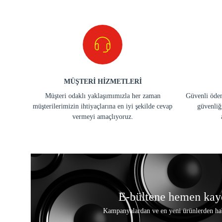
MÜŞTERİ HİZMETLERİ
Müşteri odaklı yaklaşımımızla her zaman
Güvenli ödem
müşterilerimizin ihtiyaçlarına en iyi şekilde cevap
güvenliğ
vermeyi amaçlıyoruz.
E-bültene hemen kay
Kampanyalardan ve en yeni ürünlerden ha