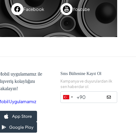
Facebook
Youtube
obil uygulamamız ile
Sms Bültenine Kayıt Ol
lışveriş kolaylığını
Kampanya ve duyurulardan ilk
sen haberdar ol.
akalayın!
Mobil Uygulamamız