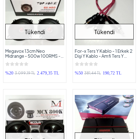
Tükendi
Tükendi
Megavox 13cm Neo
For-x Ters Y Kablo - 1 Erkek 2
Midrange - 500w 100RMS -
Dişi Y Kablo - Amfi Ters Y
Neo Mıknatıs - Kurşun Göbek
Kablo - 1 Adet
3.099,19 TL
381,44 TL
%20
2.479,35 TL
%50
190,72 TL