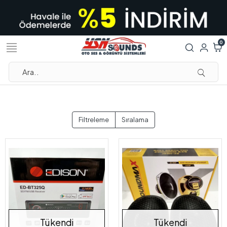
0
Filtreleme
Sıralama
Tükendi
Tükendi