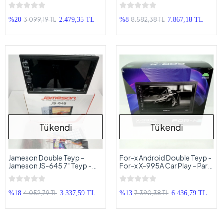
Göbek Kayık Midrange
Aktif Koltuk Altı Subwoofer
3.099,19 TL
8.582,38 TL
%20
2.479,35 TL
%8
7.867,18 TL
Tükendi
Tükendi
Jameson Double Teyp -
For-x Android Double Teyp -
Jameson JS-645 7" Teyp -
For-x X-995A Car Play - Park
Park Kamerası Hediyeli
Kamerası Hediyeli
4.052,79 TL
7.390,38 TL
%18
3.337,59 TL
%13
6.436,79 TL