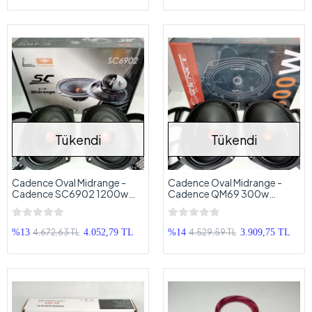
Tükendi
Tükendi
Cadence Oval Midrange -
Cadence Oval Midrange -
Cadence SC6902 1200w
Cadence QM69 300w
Kayık Midrange
150RMS Kayık Midrange
4.672,63 TL
4.529,59 TL
%13
4.052,79 TL
%14
3.909,75 TL