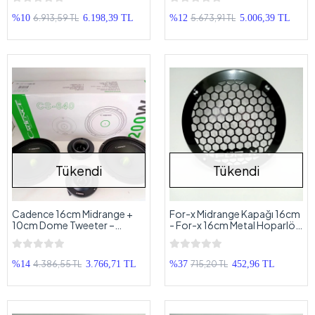
6.913,59 TL
5.673,91 TL
%10
6.198,39 TL
%12
5.006,39 TL
Tükendi
Tükendi
Cadence 16cm Midrange +
For-x Midrange Kapağı 16cm
10cm Dome Tweeter –
- For-x 16cm Metal Hoparlör
Cadence Mid Takımı CS-640
Kapak - 2 Adet
4.386,55 TL
715,20 TL
%14
3.766,71 TL
%37
452,96 TL