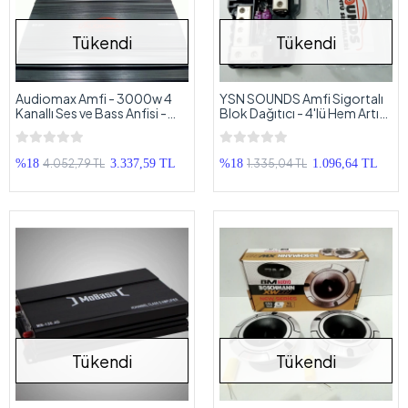
Tükendi
Tükendi
Audiomax Amfi - 3000w 4
YSN SOUNDS Amfi Sigortalı
Kanallı Ses ve Bass Anfisi -
Blok Dağıtıcı - 4'lü Hem Artı
Oto Anfi
Hem Şase Kablo Dağıtıcı
Blok
4.052,79 TL
1.335,04 TL
%18
3.337,59 TL
%18
1.096,64 TL
Tükendi
Tükendi