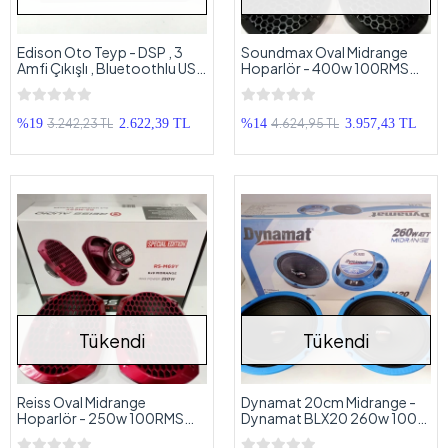
Edison Oto Teyp - DSP , 3
Soundmax Oval Midrange
Amfi Çıkışlı , Bluetoothlu USB
Hoparlör - 400w 100RMS
Aux ve Radyo Çalar
Soundmax Kayık Midrange
3.242,23 TL
4.624,95 TL
%19
2.622,39 TL
%14
3.957,43 TL
Tükendi
Tükendi
Reiss Oval Midrange
Dynamat 20cm Midrange -
Hoparlör - 250w 100RMS
Dynamat BLX20 260w 100
Reiss Kayık Midrange
RMS Midrange 20cm