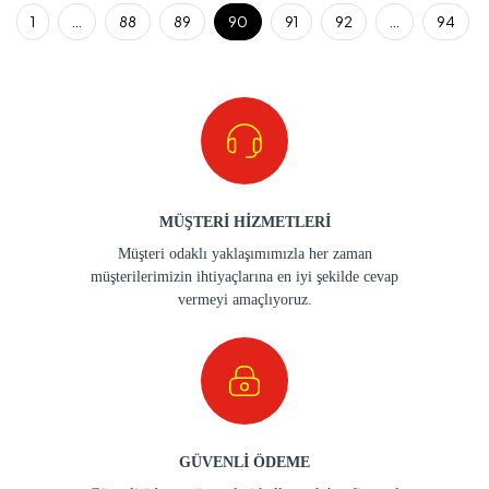
1
...
88
89
90
91
92
...
94
MÜŞTERİ HİZMETLERİ
Müşteri odaklı yaklaşımımızla her zaman
müşterilerimizin ihtiyaçlarına en iyi şekilde cevap
vermeyi amaçlıyoruz.
GÜVENLİ ÖDEME