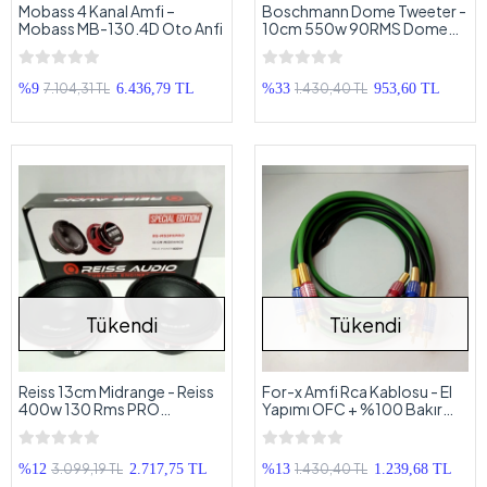
Mobass 4 Kanal Amfi –
Boschmann Dome Tweeter -
Mobass MB-130.4D Oto Anfi
10cm 550w 90RMS Dome
Tiz - 10cm
7.104,31 TL
1.430,40 TL
%9
6.436,79 TL
%33
953,60 TL
Tükendi
Tükendi
Reiss 13cm Midrange - Reiss
For-x Amfi Rca Kablosu - El
400w 130 Rms PRO
Yapımı OFC + %100 Bakır
Midrange Hoparlör
Parazit Yapmaz - 2 Giriş 4
Çıkış Anfi Rca Kablosu - 5
Metre
3.099,19 TL
1.430,40 TL
%12
2.717,75 TL
%13
1.239,68 TL