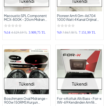
Tükendi
Tükendi
Macoustic SPL Component
Pioneer Amfi Gm-A6704
MCX-800K - 20cm Midrange
1000 Watt 4 Kanal Orijinal
+ 8cm Tweeter
Oto Anfi
4.529,59 TL
7.867,18 TL
%14
3.909,75 TL
%9
7.151,99 TL
Tükendi
Tükendi
Boschmann Oval Midrange -
For-x Koltuk Altı Bass - For-x
900w 150RMS Kurşun
XW-69 Kendinden Amfili