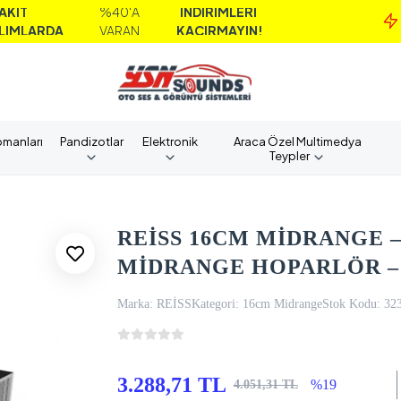
%40'A
İNDİRİMLERİ
M
DA
VARAN
KAÇIRMAYIN!
A
pmanları
Pandizotlar
Elektronik
Araca Özel Multimedya
Teypler
REİSS 16CM MİDRANGE –
MİDRANGE HOPARLÖR –
Marka:
REİSS
Kategori:
16cm Midrange
Stok Kodu:
32
3.288,71 TL
%19
4.051,31 TL