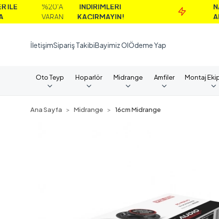
%20'A
İNDİRİMLERİ
NAKİT
VARAN
KAÇIRMAYIN!
ALIMLAR
İletişim
Sipariş Takibi
Bayimiz Ol
Ödeme Yap
Oto Teyp
Hoparlör
Midrange
Amfiler
Montaj Eki
Ana Sayfa
Midrange
16cm Midrange