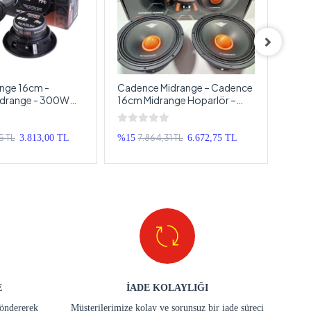
nge 16cm -
Cadence Midrange – Cadence
Apoc
Midrange - 300W
16cm Midrange Hoparlör –
Deaf
GE 16cm Midrange
Cadence XPRO-M65 900w
Sylv
 EDGE PRO6X
Midrange
16cm
6cm
5 TL
7.864,31 TL
3.813,00 TL
%15
6.672,75 TL
%20
E
İADE KOLAYLIĞI
göndererek
Müşterilerimize kolay ve sorunsuz bir iade süreci