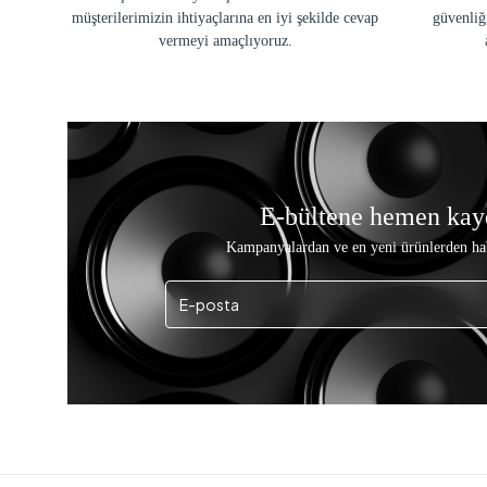
müşterilerimizin ihtiyaçlarına en iyi şekilde cevap
güvenliğ
vermeyi amaçlıyoruz.
E-bültene hemen kay
Kampanyalardan ve en yeni ürünlerden ha