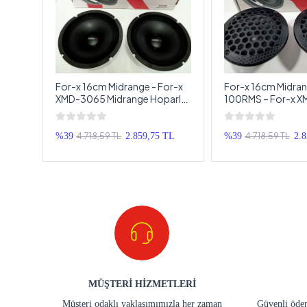
–
For-x 16cm Midrange - For-x
For-x 16cm Midra
XMD-3065 Midrange Hoparlör
100RMS – For-x 
dence
- 200w 100Rms
Kapaklı Midrange 
16cm
4.718,59 TL
4.718,59 TL
 TL
%39
2.859,75 TL
%39
2.
MÜŞTERİ HİZMETLERİ
Müşteri odaklı yaklaşımımızla her zaman
Güvenli ödem