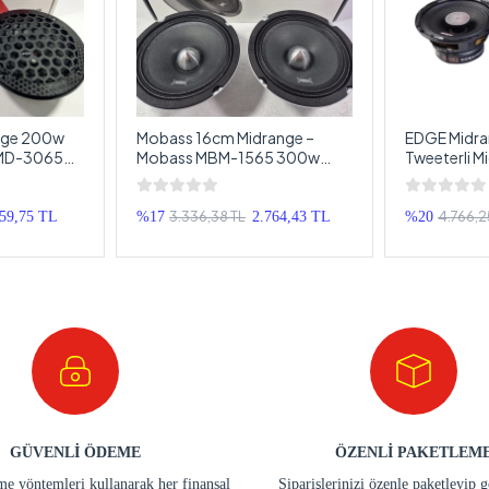
nge 200w
Mobass 16cm Midrange –
EDGE Midra
XMD-3065
Mobass MBM-1565 300w
Tweeterli 
Hoparlör
150RMS Midrange - Kurşun
150RMS ED
Göbek Pro Midrange
Hoparlör -
Midrange 1
3.336,38 TL
4.766,2
859,75 TL
%17
2.764,43 TL
%20
GÜVENLİ ÖDEME
ÖZENLİ PAKETLEM
e yöntemleri kullanarak her finansal
Siparişlerinizi özenle paketleyip 