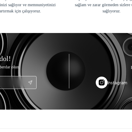
inizi sağlıyor ve memnuniyetinizi
sağlam ve zarar görmeden sizlere 
artırmak için çalışıyoruz.
sağlıyoruz.
dol!
berdar olun.
Instagram