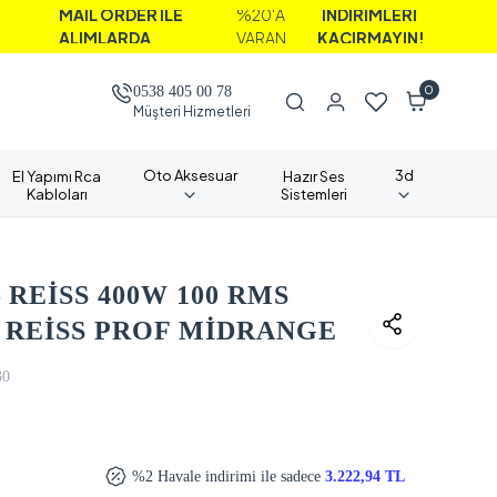
AİL ORDER İLE
%20'A
İNDİRİMLERİ
LIMLARDA
VARAN
KAÇIRMAYIN!
0
0538 405 00 78
Müşteri Hizmetleri
Oto Aksesuar
3d
El Yapımı Rca
Hazır Ses
Kabloları
Sistemleri
 REİSS 400W 100 RMS
 REİSS PROF MİDRANGE
30
%2 Havale indirimi ile sadece
3.222,94 TL