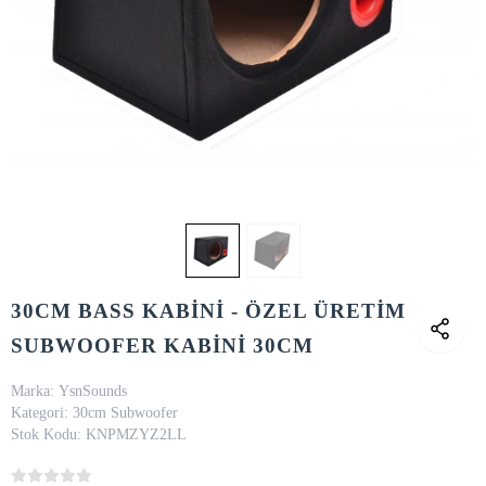
30CM BASS KABİNİ - ÖZEL ÜRETİM
SUBWOOFER KABİNİ 30CM
Marka:
YsnSounds
Kategori:
30cm Subwoofer
Stok Kodu:
KNPMZYZ2LL