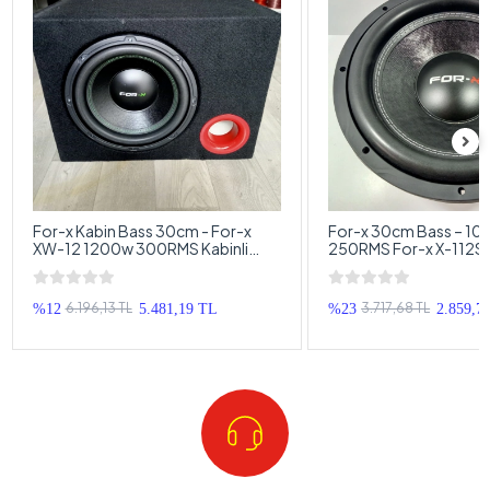
For-x Kabin Bass 30cm - For-x
For-x 30cm Bass – 1
XW-12 1200w 300RMS Kabinli
250RMS For-x X-112S
Subwoofer
30cm
6.196,13 TL
3.717,68 TL
%12
5.481,19 TL
%23
2.859,7