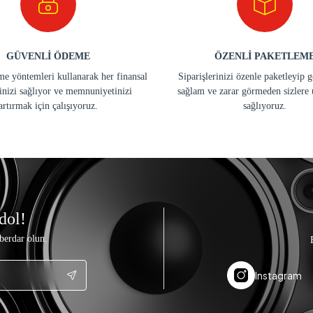
GÜVENLİ ÖDEME
ÖZENLİ PAKETLEM
e yöntemleri kullanarak her finansal
Siparişlerinizi özenle paketleyip 
inizi sağlıyor ve memnuniyetinizi
sağlam ve zarar görmeden sizlere 
artırmak için çalışıyoruz.
sağlıyoruz.
dol!
berdar olun.
Instagram