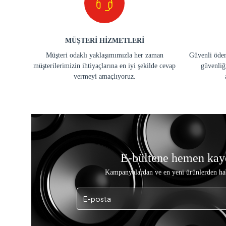
MÜŞTERİ HİZMETLERİ
Müşteri odaklı yaklaşımımızla her zaman
Güvenli ödem
müşterilerimizin ihtiyaçlarına en iyi şekilde cevap
güvenliğ
vermeyi amaçlıyoruz.
E-bültene hemen kay
Kampanyalardan ve en yeni ürünlerden ha