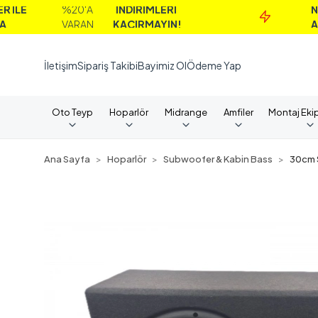
%20'A
İNDİRİMLERİ
NAKİT
VARAN
KAÇIRMAYIN!
ALIMLARD
İletişim
Sipariş Takibi
Bayimiz Ol
Ödeme Yap
Oto Teyp
Hoparlör
Midrange
Amfiler
Montaj Eki
Ana Sayfa
Hoparlör
Subwoofer & Kabin Bass
30cm 