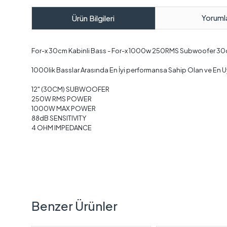
Yoruml
Ürün Bilgileri
For-x 30cm Kabinli Bass - For-x 1000w 250RMS Subwoofer 30c
1000lik Basslar Arasında En İyi performansa Sahip Olan ve En U
12" (30CM) SUBWOOFER
250W RMS POWER
1000W MAX POWER
88dB SENSITIVITY
4 OHM IMPEDANCE
Benzer Ürünler