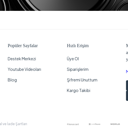
Popüler Sayfalar
Hızlı Erişim
M
a
Destek Merkezi
Üye Ol
y
Youtube Videoları
Siparişlerim
Blog
Şifremi Unuttum
Kargo Takibi
al ve İade Şartları