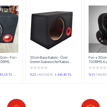
30cm - For-
30cm Bass Kabini - Özel
For-x 30cm
00RMS
Üretim Subwoofer Kabini
700RMS 4 +
30cm
Subwoofer
1.907,20 TL
7.151,99
483,19 TL
%25
1.430,40 TL
%15