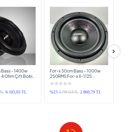
 Bass - 1400w
For-x 30cm Bass – 1000w
For-
 4 Ohm Çift Bobin
250RMS For-x X-112S
Bass
Subwoofer 30cm
Amfil
Bass
 TL
3.719,03 TL
6.103,03 TL
%23
2.860,79 TL
%28