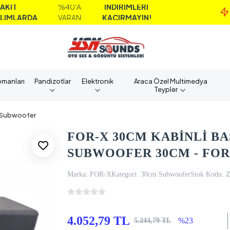
%40'A
İNDİRİMLERİ
MA
A
VARAN
KAÇIRMAYIN!
A
pmanları
Pandizotlar
Elektronik
Araca Özel Multimedya
Teypler
Subwoofer
FOR-X 30CM KABİNLİ BAS
SUBWOOFER 30CM - FOR-
Marka:
FOR-X
Kategori:
30cm Subwoofer
Stok Kodu:
4.052,79 TL
%23
5.244,79 TL