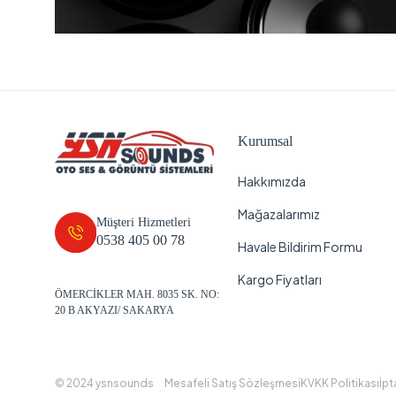
Kurumsal
Hakkımızda
Mağazalarımız
Müşteri Hizmetleri
0538 405 00 78
Havale Bildirim Formu
Kargo Fiyatları
ÖMERCİKLER MAH. 8035 SK. NO:
20 B AKYAZI/ SAKARYA
© 2024 ysnsounds
Mesafeli Satış Sözleşmesi
KVKK Politikası
İpt