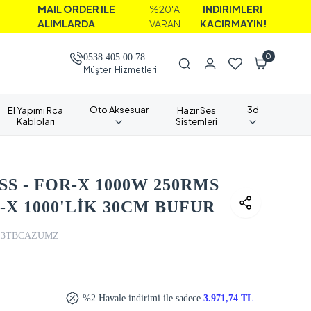
İL ORDER İLE
%20'A
İNDİRİMLERİ
LIMLARDA
VARAN
KAÇIRMAYIN!
0
0538 405 00 78
Müşteri Hizmetleri
Oto Aksesuar
3d
El Yapımı Rca
Hazır Ses
Kabloları
Sistemleri
S - FOR-X 1000W 250RMS
X 1000'LİK 30CM BUFUR
Z3TBCAZUMZ
%2 Havale indirimi ile sadece
3.971,74 TL