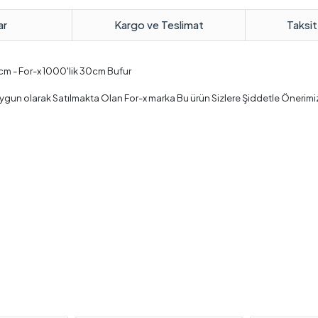
ar
Kargo ve Teslimat
Taksit
m - For-x 1000'lik 30cm Bufur
ygun olarak Satılmakta Olan For-x marka Bu ürün Sizlere Şiddetle Önerimiz