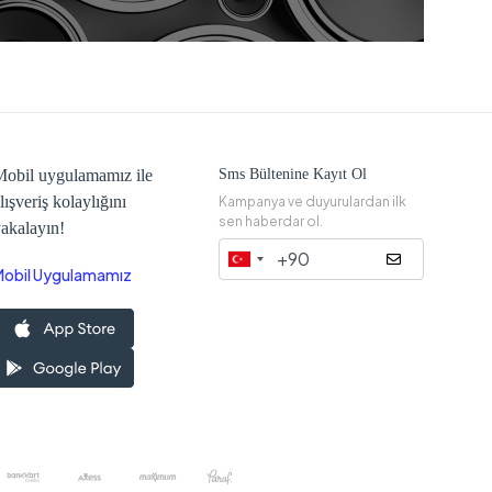
obil uygulamamız ile
Sms Bültenine Kayıt Ol
lışveriş kolaylığını
Kampanya ve duyurulardan ilk
sen haberdar ol.
akalayın!
Mobil Uygulamamız