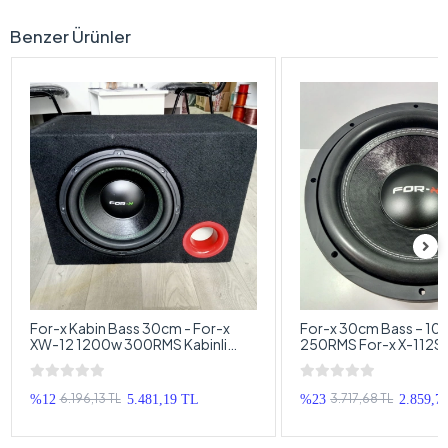
Benzer Ürünler
For-x Kabin Bass 30cm - For-x
For-x 30cm Bass – 1
XW-12 1200w 300RMS Kabinli
250RMS For-x X-112S
Subwoofer
30cm
6.196,13 TL
3.717,68 TL
%12
5.481,19 TL
%23
2.859,7