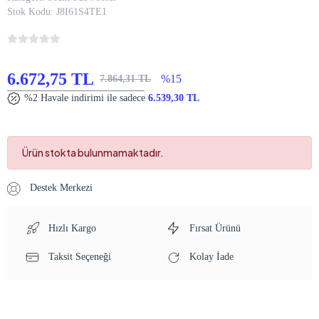
Stok Kodu:
J8I61S4TE1
6.672,75 TL
%15
7.864,31 TL
%2 Havale indirimi ile sadece
6.539,30 TL
Ürün stokta bulunmamaktadır.
Destek Merkezi
Hızlı Kargo
Fırsat Ürünü
Taksit Seçeneği
Kolay İade