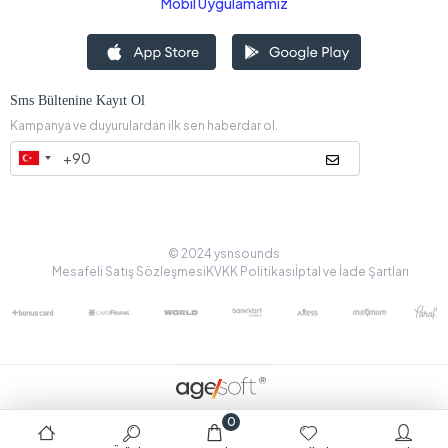
Mobil Uygulamamız
Sms Bültenine Kayıt Ol
Kampanya ve duyurulardan ilk sen haberdar ol.
© 2024 ysnsounds
Mesafeli Satış Sözleşmesi
KVKK Politikası
İptal ve İade Şartları
0