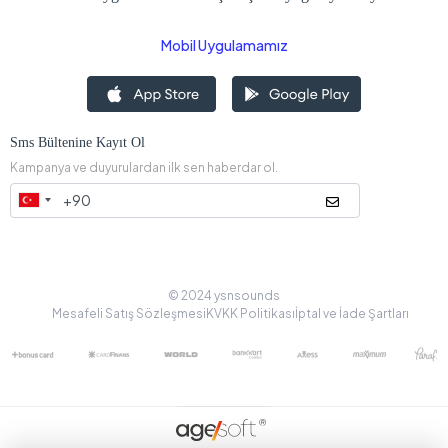
Mobil Uygulamamız
Sms Bültenine Kayıt Ol
Kampanya ve duyurulardan ilk sen haberdar ol.
© 2024 ysnsounds
Mesafeli Satış Sözleşmesi
KVKK Politikası
İptal ve İade Şartları