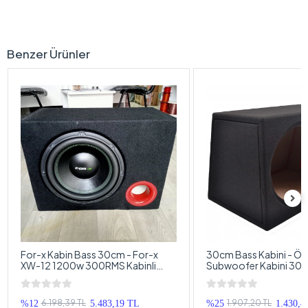
Benzer Ürünler
For-x Kabin Bass 30cm - For-x
30cm Bass Kabini - Öz
XW-12 1200w 300RMS Kabinli
Subwoofer Kabini 30
Subwoofer
6.198,39 TL
1.907,20 TL
%12
5.483,19 TL
%25
1.430,4