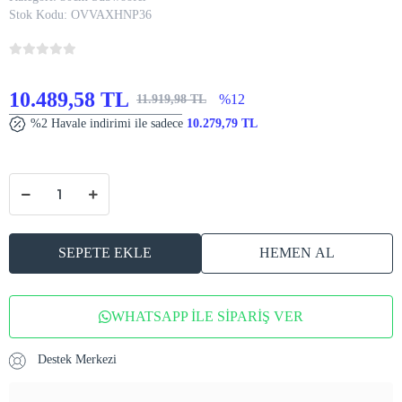
Stok Kodu:
OVVAXHNP36
10.489,58 TL
%12
11.919,98 TL
%2 Havale indirimi ile sadece
10.279,79 TL
SEPETE EKLE
HEMEN AL
WHATSAPP İLE SİPARİŞ VER
Destek Merkezi