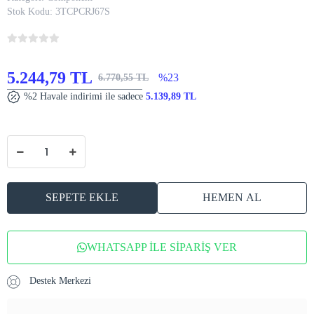
Stok Kodu:
3TCPCRJ67S
5.244,79 TL
%23
6.770,55 TL
%2 Havale indirimi ile sadece
5.139,89 TL
SEPETE EKLE
HEMEN AL
WHATSAPP İLE SİPARİŞ VER
Destek Merkezi