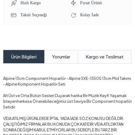
Hızlı Kargo
Fırsat Ürünü
Taksit Seçeneği
Kolay İade
Yorumlar
Kargo ve Teslimat
Ürün Bilgileri
Alpine 13cm Component Hoparlör - Alpine SXE-1350S 13cm Mid Takımı
- Alpine Komponent Hoparlör Seti
Alt Üst ve Orta Bütün Sesleri Duyarak harika Bir Müzik Keyfi Yaşamak
İsteyenherkese Önerebileceğimiz üst Seviye Bir Component hoparlör
Setidir.
VİDA ATILMIŞ ÜRÜNLERDE İPTAL YADA İADE SÖZ KONUSU DEĞİLDİR.
ÇALIŞTIĞIMIZ FİRMALAR BU KONUDA ÇOK KATIDIR VİDA ATILDIKTAN
SONRA DEĞİŞİM KABUL ETMİYORLAR BU SEBEPLE BU TARZ BİR