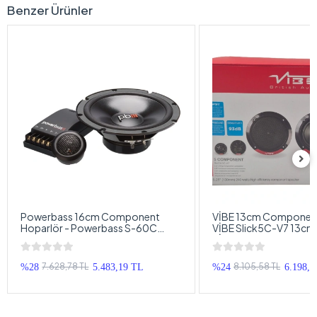
Benzer Ürünler
Powerbass 16cm Component
VİBE 13cm Component
Hoparlör - Powerbass S-60C
VİBE Slick5C-V7 13cm 
16cm Hoparlör + Tweeter +
VİBE Komponent Hopar
Crossover Komponent Hoparlör
Seti
7.628,78 TL
8.105,58 TL
%28
5.483,19 TL
%24
6.198,3