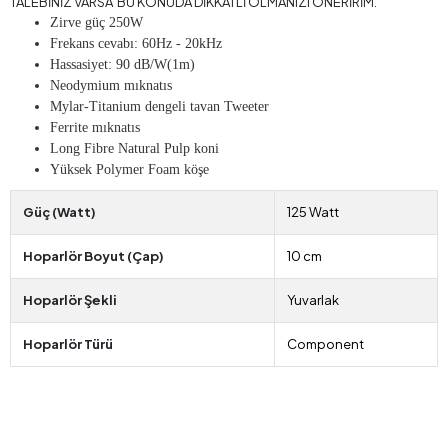
TALEBİNİZ VARSA BU KONUDA DİKKATLİ OLMANIZI ÖNERİRİM.
Zirve güç 250W
Frekans cevabı: 60Hz - 20kHz
Hassasiyet: 90 dB/W(1m)
Neodymium mıknatıs
Mylar-Titanium dengeli tavan Tweeter
Ferrite mıknatıs
Long Fibre Natural Pulp koni
Yüksek Polymer Foam köşe
Güç (Watt)
125 Watt
Hoparlör Boyut (Çap)
10 cm
Hoparlör Şekli
Yuvarlak
Hoparlör Türü
Component