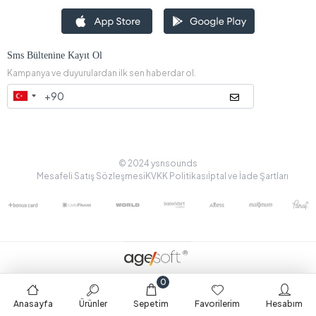
Sms Bültenine Kayıt Ol
Kampanya ve duyurulardan ilk sen haberdar ol.
© 2024 ysnsounds
Mesafeli Satış Sözleşmesi
KVKK Politikası
İptal ve İade Şartları
0
Anasayfa
Ürünler
Sepetim
Favorilerim
Hesabım