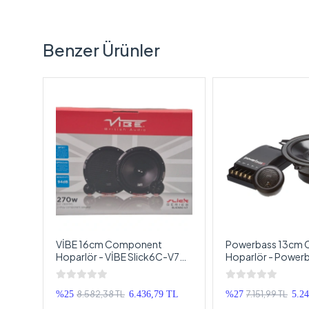
Benzer Ürünler
-
VİBE 16cm Component
Powerbass 13cm
Hoparlör - VİBE Slick6C-V7
Hoparlör - Power
i
16cm Mid Takımı - VİBE
13cm Hoparlör + T
Komponent Hoparlör Seti
Crossover Kompo
Hoparlör Seti
8.582,38 TL
7.151,99 TL
TL
%25
6.436,79 TL
%27
5.2