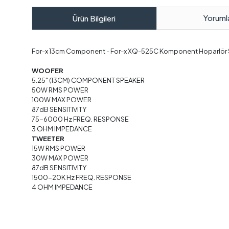
Yoruml
Ürün Bilgileri
For-x 13cm Component - For-x XQ-525C Komponent Hoparlör 
WOOFER
5.25" (13CM) COMPONENT SPEAKER
50W RMS POWER
100W MAX POWER
87dB SENSITIVITY
75-6000 Hz FREQ. RESPONSE
3 OHM IMPEDANCE
TWEETER
15W RMS POWER
30W MAX POWER
87dB SENSITIVITY
1500-20K Hz FREQ. RESPONSE
4 OHM IMPEDANCE