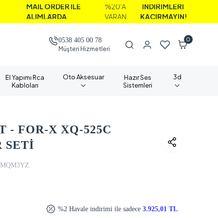
AİL ORDER İLE
%20'A
İNDİRİMLERİ
LIMLARDA
VARAN
KAÇIRMAYIN!
0
0538 405 00 78
Müşteri Hizmetleri
Oto Aksesuar
3d
El Yapımı Rca
Hazır Ses
Kabloları
Sistemleri
 - FOR-X XQ-525C
 SETİ
MQM3YZ
%2 Havale indirimi ile sadece
3.925,01 TL