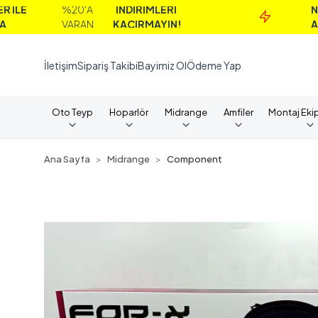
%20'A
İNDİRİMLERİ
NAKİT
VARAN
KAÇIRMAYIN!
ALIMLARD
İletişim
Sipariş Takibi
Bayimiz Ol
Ödeme Yap
Oto Teyp
Hoparlör
Midrange
Amfiler
Montaj Eki
Ana Sayfa
Midrange
Component