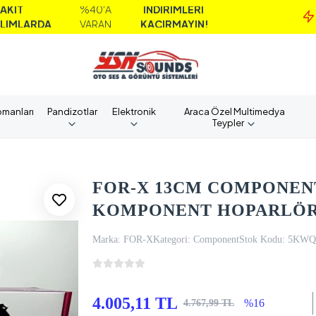
%40'A
İNDİRİMLERİ
M
A
VARAN
KAÇIRMAYIN!
A
pmanları
Pandizotlar
Elektronik
Araca Özel Multimedya
Teypler
FOR-X 13CM COMPONENT
KOMPONENT HOPARLÖR
Marka:
FOR-X
Kategori:
Component
Stok Kodu:
5KWQ
4.005,11 TL
%16
4.767,99 TL