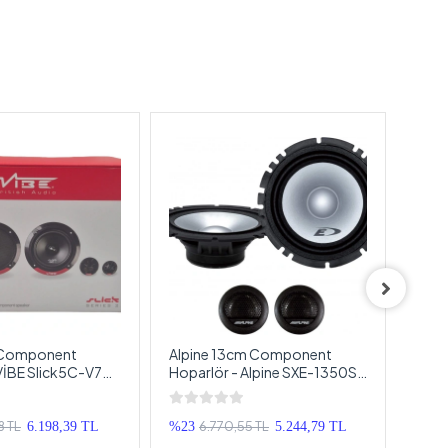
 Component
Alpine 13cm Component
For-
VİBE Slick5C-V7
Hoparlör - Alpine SXE-1350S
Hopa
kımı - VİBE
13cm Mid Takımı - Alpine
16cm
Hoparlör Seti
Komponent Hoparlör Seti
Komp
8 TL
6.770,55 TL
6.198,39 TL
%23
5.244,79 TL
%11