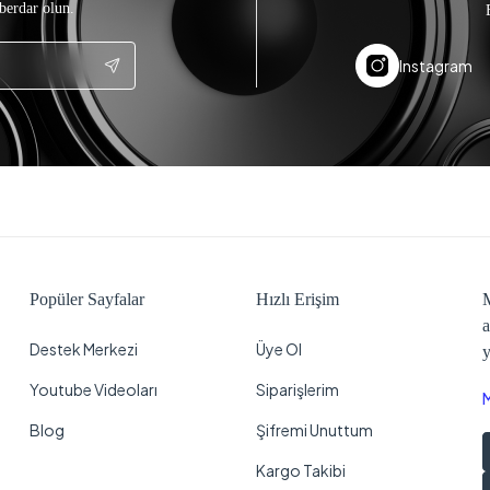
berdar olun.
Instagram
Popüler Sayfalar
Hızlı Erişim
M
a
Destek Merkezi
Üye Ol
y
Youtube Videoları
Siparişlerim
Blog
Şifremi Unuttum
Kargo Takibi