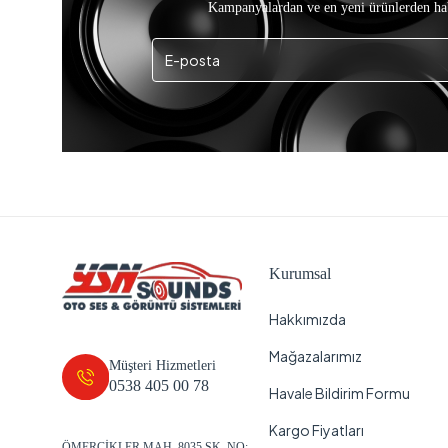
Kampanyalardan ve en yeni ürünlerden ha
Kurumsal
Hakkımızda
Mağazalarımız
Müşteri Hizmetleri
0538 405 00 78
Havale Bildirim Formu
Kargo Fiyatları
ÖMERCİKLER MAH. 8035 SK. NO: